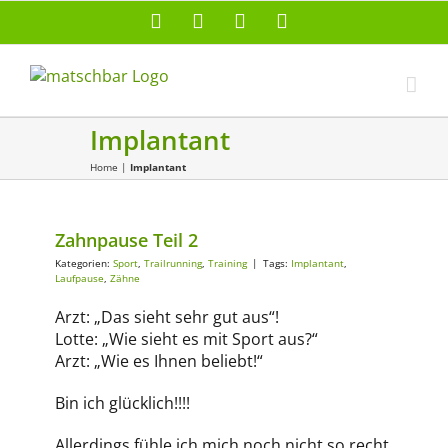
Zum
Facebook
X
Instagram
Pinterest
Inhalt
springen
Implantant
Home
|
Implantant
Zahnpause Teil 2
Kategorien:
Sport
,
Trailrunning
,
Training
|
Tags:
Implantant
,
Laufpause
,
Zähne
Arzt: „Das sieht sehr gut aus“!
Lotte: „Wie sieht es mit Sport aus?“
Arzt: „Wie es Ihnen beliebt!“
Bin ich glücklich!!!!
Allerdings fühle ich mich noch nicht so recht