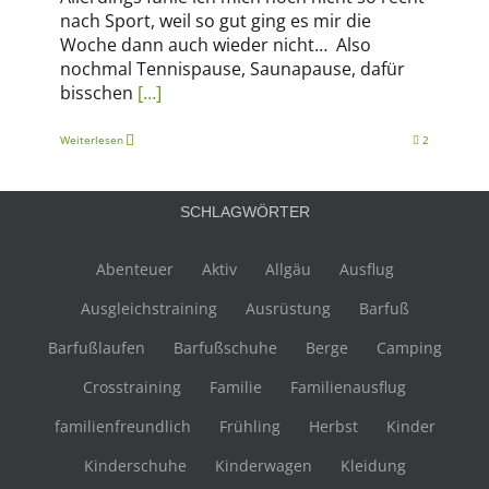
nach Sport, weil so gut ging es mir die
Woche dann auch wieder nicht… Also
nochmal Tennispause, Saunapause, dafür
bisschen
[…]
Weiterlesen
2
SCHLAGWÖRTER
Abenteuer
Aktiv
Allgäu
Ausflug
Ausgleichstraining
Ausrüstung
Barfuß
Barfußlaufen
Barfußschuhe
Berge
Camping
Crosstraining
Familie
Familienausflug
familienfreundlich
Frühling
Herbst
Kinder
Kinderschuhe
Kinderwagen
Kleidung