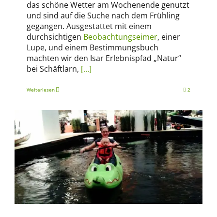
das schöne Wetter am Wochenende genutzt
und sind auf die Suche nach dem Frühling
gegangen. Ausgestattet mit einem
durchsichtigen
Beobachtungseimer
, einer
Lupe, und einem Bestimmungsbuch
machten wir den Isar Erlebnispfad „Natur“
bei Schäftlarn,
[…]
Weiterlesen
2
Abenteuer Reisen
Familien-Alltag
München-Tipps
Winter