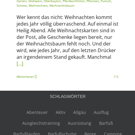
Garten
,
Glühwein
,
Oberbayern
,
Pferdeschlitten
,
Pflanzen
,
Punsch
,
Schnee
,
Weihnachten
,
Weihnachtsbaum
Wer kennt das nicht: Weihnachten kommt
jedes Jahr völlig überraschend. Auf einmal ist
Heilig Abend. Alle Weihnachtskarten sind in
der Post, alle Geschenke liegen bereit, nur
der Weihnachtsbaum fehlt noch. Und der
wird, wie jedes Jahr, auf den letzten Drücker
an irgendeinem Stand gekauft. Manchmal
[…]
Weiterlesen
0
SCHLAGWÖRTER
Abenteuer
Aktiv
Allgäu
Ausflug
Ausgleichstraining
Ausrüstung
Barfuß
Barfußlaufen
Barfußschuhe
Berge
Camping