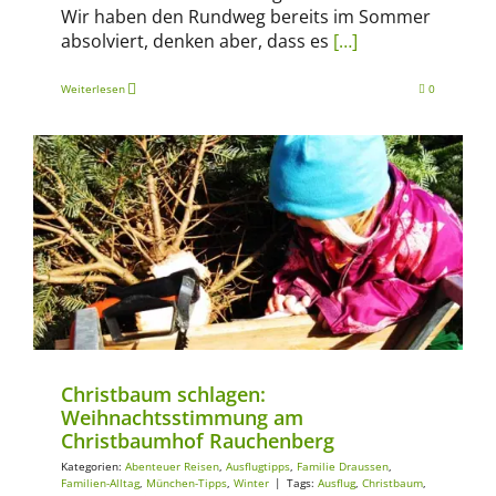
Wir haben den Rundweg bereits im Sommer
absolviert, denken aber, dass es
[…]
Weiterlesen
0
Abenteuer Reisen
Ausflugtipps
Familie Draussen
Familien-Alltag
München-Tipps
Winter
Christbaum schlagen:
Weihnachtsstimmung am
Christbaumhof Rauchenberg
Kategorien:
Abenteuer Reisen
,
Ausflugtipps
,
Familie Draussen
,
Familien-Alltag
,
München-Tipps
,
Winter
|
Tags:
Ausflug
,
Christbaum
,