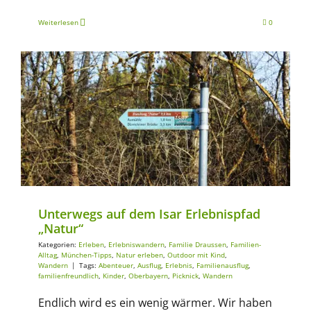
Weiterlesen
0
Erleben
Erlebniswandern
Familie Draussen
Familien-Alltag
München-Tipps
Natur erleben
Outdoor mit Kind
Wandern
Unterwegs auf dem Isar Erlebnispfad
„Natur“
Kategorien:
Erleben
,
Erlebniswandern
,
Familie Draussen
,
Familien-
Alltag
,
München-Tipps
,
Natur erleben
,
Outdoor mit Kind
,
Wandern
|
Tags:
Abenteuer
,
Ausflug
,
Erlebnis
,
Familienausflug
,
familienfreundlich
,
Kinder
,
Oberbayern
,
Picknick
,
Wandern
Endlich wird es ein wenig wärmer. Wir haben