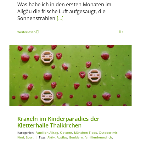
Was habe ich in den ersten Monaten im
Allgäu die frische Luft aufgesaugt, die
Sonnenstrahlen
[…]
Weiterlesen
1
Familien-Alltag
Klettern
München-Tipps
Outdoor mit Kind
Sport
Kraxeln im Kinderparadies der
Kletterhalle Thalkirchen
Kategorien:
Familien-Alltag
,
Klettern
,
München-Tipps
,
Outdoor mit
Kind
,
Sport
|
Tags:
Aktiv
,
Ausflug
,
Bouldern
,
familienfreundlich
,