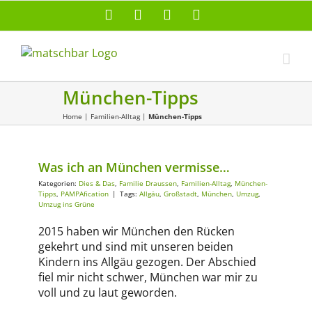
Zum
Facebook
X
Instagram
Pinterest
Inhalt
springen
München-Tipps
Home
|
Familien-Alltag
|
München-Tipps
Dies & Das
Familie Draussen
Familien-Alltag
München-Tipps
PAMPAfication
Was ich an München vermisse…
Kategorien:
Dies & Das
,
Familie Draussen
,
Familien-Alltag
,
München-
Tipps
,
PAMPAfication
|
Tags:
Allgäu
,
Großstadt
,
München
,
Umzug
,
Umzug ins Grüne
2015 haben wir München den Rücken
gekehrt und sind mit unseren beiden
Kindern ins Allgäu gezogen. Der Abschied
fiel mir nicht schwer, München war mir zu
voll und zu laut geworden.