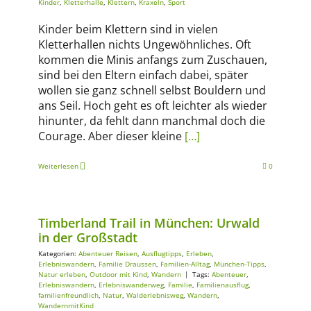
Kinder
,
Kletterhalle
,
Klettern
,
Kraxeln
,
Sport
Kinder beim Klettern sind in vielen
Kletterhallen nichts Ungewöhnliches. Oft
kommen die Minis anfangs zum Zuschauen,
sind bei den Eltern einfach dabei, später
wollen sie ganz schnell selbst Bouldern und
ans Seil. Hoch geht es oft leichter als wieder
hinunter, da fehlt dann manchmal doch die
Courage. Aber dieser kleine
[…]
Weiterlesen
0
Abenteuer Reisen
Ausflugtipps
Erleben
Erlebniswandern
Familie
Draussen
Familien-Alltag
München-Tipps
Natur erleben
Outdoor
mit Kind
Wandern
Timberland Trail in München: Urwald
in der Großstadt
Kategorien:
Abenteuer Reisen
,
Ausflugtipps
,
Erleben
,
Erlebniswandern
,
Familie Draussen
,
Familien-Alltag
,
München-Tipps
,
Natur erleben
,
Outdoor mit Kind
,
Wandern
|
Tags:
Abenteuer
,
Erlebniswandern
,
Erlebniswanderweg
,
Familie
,
Familienausflug
,
familienfreundlich
,
Natur
,
Walderlebnisweg
,
Wandern
,
WandernmitKind