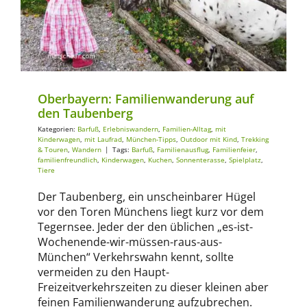
Barfuß
Erlebniswandern
Familien-Alltag
mit Kinderwagen
mit
Laufrad
München-Tipps
Outdoor mit Kind
Trekking & Touren
Wandern
Oberbayern: Familienwanderung auf
den Taubenberg
Kategorien:
Barfuß
,
Erlebniswandern
,
Familien-Alltag
,
mit
Kinderwagen
,
mit Laufrad
,
München-Tipps
,
Outdoor mit Kind
,
Trekking
& Touren
,
Wandern
|
Tags:
Barfuß
,
Familienausflug
,
Familienfeier
,
familienfreundlich
,
Kinderwagen
,
Kuchen
,
Sonnenterasse
,
Spielplatz
,
Tiere
Der Taubenberg, ein unscheinbarer Hügel
vor den Toren Münchens liegt kurz vor dem
Tegernsee. Jeder der den üblichen „es-ist-
Wochenende-wir-müssen-raus-aus-
München“ Verkehrswahn kennt, sollte
vermeiden zu den Haupt-
Freizeitverkehrszeiten zu dieser kleinen aber
feinen Familienwanderung aufzubrechen.