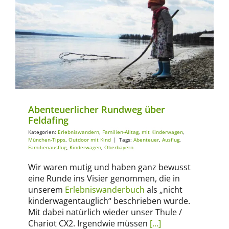
Erlebniswandern
Familien-Alltag
mit Kinderwagen
München-Tipps
Outdoor mit Kind
Abenteuerlicher Rundweg über
Feldafing
Kategorien:
Erlebniswandern
,
Familien-Alltag
,
mit Kinderwagen
,
München-Tipps
,
Outdoor mit Kind
|
Tags:
Abenteuer
,
Ausflug
,
Familienausflug
,
Kinderwagen
,
Oberbayern
Wir waren mutig und haben ganz bewusst
eine Runde ins Visier genommen, die in
unserem
Erlebniswanderbuch
als „nicht
kinderwagentauglich“ beschrieben wurde.
Mit dabei natürlich wieder unser Thule /
Chariot CX2. Irgendwie müssen
[…]