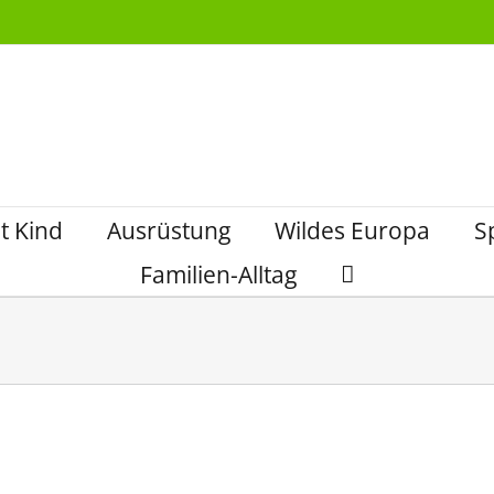
t Kind
Ausrüstung
Wildes Europa
S
Familien-Alltag