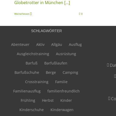
Globetrotter in München
[…]
Weiterlesen
0
SCHLAGWÖRTER
Abenteuer
Aktiv
Allgäu
Ausflug
Ausgleichstraining
Ausrüstung
Barfuß
Barfußlaufen
Da
Barfußschuhe
Berge
Camping
Crosstraining
Familie
Familienausflug
familienfreundlich
Co
Frühling
Herbst
Kinder
Kinderschuhe
Kinderwagen