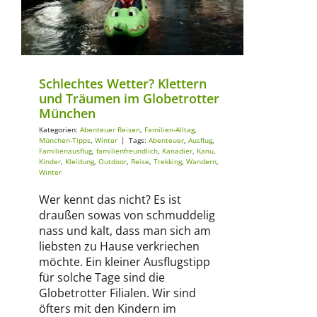
Abenteuer Reisen
Familien-Alltag
München-Tipps
Winter
Schlechtes Wetter? Klettern
und Träumen im Globetrotter
München
Kategorien:
Abenteuer Reisen
,
Familien-Alltag
,
München-Tipps
,
Winter
|
Tags:
Abenteuer
,
Ausflug
,
Familienausflug
,
familienfreundlich
,
Kanadier
,
Kanu
,
Kinder
,
Kleidung
,
Outdoor
,
Reise
,
Trekking
,
Wandern
,
Winter
Wer kennt das nicht? Es ist
draußen sowas von schmuddelig
nass und kalt, dass man sich am
liebsten zu Hause verkriechen
möchte. Ein kleiner Ausflugstipp
für solche Tage sind die
Globetrotter Filialen. Wir sind
öfters mit den Kindern im