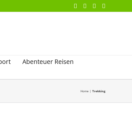
Facebook
X
Instagram
Pinterest
port
Abenteuer Reisen
Home
|
Trekking