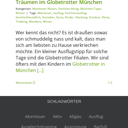
Träumen im Globetrotter München
Kategorien:
Abenteuer Reisen
,
Familien-Alltag
,
München-Tipps
,
Winter
|
Tags:
Abenteuer
,
Ausflug
,
Familienausflug
,
familienfreundlich
,
Kanadier
,
Kanu
,
Kinder
,
Kleidung
,
Outdoor
,
Reise
,
Trekking
,
Wandern
,
Winter
Wer kennt das nicht? Es ist draußen sowas
von schmuddelig nass und kalt, dass man
sich am liebsten zu Hause verkriechen
möchte. Ein kleiner Ausflugstipp für solche
Tage sind die Globetrotter Filialen. Wir sind
öfters mit den Kindern im
Globetrotter in
München
[…]
Weiterlesen
0
SCHLAGWÖRTER
Abenteuer
Aktiv
Allgäu
Ausflug
Ausgleichstraining
Ausrüstung
Barfuß