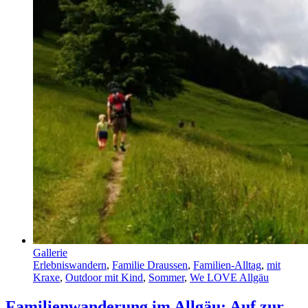
Gallerie
Erlebniswandern
,
Familie Draussen
,
Familien-Alltag
,
mit
Kraxe
,
Outdoor mit Kind
,
Sommer
,
We LOVE Allgäu
Familienwanderung im Allgäu: Auf zur