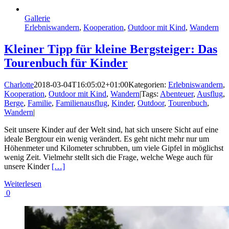
Gallerie
Erlebniswandern
,
Kooperation
,
Outdoor mit Kind
,
Wandern
Kleiner Tipp für kleine Bergsteiger: Das
Tourenbuch für Kinder
Charlotte
2018-03-04T16:05:02+01:00
Kategorien:
Erlebniswandern
,
Kooperation
,
Outdoor mit Kind
,
Wandern
|
Tags:
Abenteuer
,
Ausflug
,
Berge
,
Familie
,
Familienausflug
,
Kinder
,
Outdoor
,
Tourenbuch
,
Wandern
|
Seit unsere Kinder auf der Welt sind, hat sich unsere Sicht auf eine
ideale Bergtour ein wenig verändert. Es geht nicht mehr nur um
Höhenmeter und Kilometer schrubben, um viele Gipfel in möglichst
wenig Zeit. Vielmehr stellt sich die Frage, welche Wege auch für
unsere Kinder
[…]
Weiterlesen
0