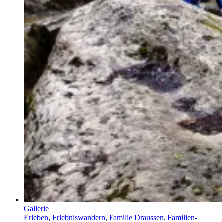
Gallerie
Erleben
,
Erlebniswandern
,
Familie Draussen
,
Familien-