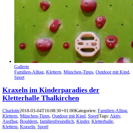
Gallerie
Familien-Alltag
,
Klettern
,
München-Tipps
,
Outdoor mit Kind
,
Sport
Kraxeln im Kinderparadies der
Kletterhalle Thalkirchen
Charlotte
2018-03-04T16:08:30+01:00
Kategorien:
Familien-Alltag
,
Klettern
,
München-Tipps
,
Outdoor mit Kind
,
Sport
|
Tags:
Aktiv
,
Ausflug
,
Bouldern
,
familienfreundlich
,
Kinder
,
Kletterhalle
,
Klettern
,
Kraxeln
,
Sport
|