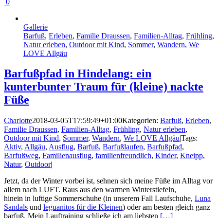
0
Gallerie
Barfuß
,
Erleben
,
Familie Draussen
,
Familien-Alltag
,
Frühling
,
Natur erleben
,
Outdoor mit Kind
,
Sommer
,
Wandern
,
We
LOVE Allgäu
Barfußpfad in Hindelang: ein
kunterbunter Traum für (kleine) nackte
Füße
Charlotte
2018-03-05T17:59:49+01:00
Kategorien:
Barfuß
,
Erleben
,
Familie Draussen
,
Familien-Alltag
,
Frühling
,
Natur erleben
,
Outdoor mit Kind
,
Sommer
,
Wandern
,
We LOVE Allgäu
|
Tags:
Aktiv
,
Allgäu
,
Ausflug
,
Barfuß
,
Barfußlaufen
,
Barfußpfad
,
Barfußweg
,
Familienausflug
,
familienfreundlich
,
Kinder
,
Kneipp
,
Natur
,
Outdoor
|
Jetzt, da der Winter vorbei ist, sehnen sich meine Füße im Alltag vor
allem nach LUFT. Raus aus den warmen Winterstiefeln,
hinein in luftige Sommerschuhe (in unserem Fall Laufschuhe,
Luna
Sandals
und
leguanitos für die Kleinen
) oder am besten gleich ganz
barfuß. Mein Lauftraining schließe ich am liebsten
[…]