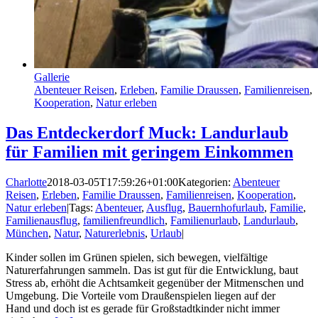
Gallerie
Abenteuer Reisen
,
Erleben
,
Familie Draussen
,
Familienreisen
,
Kooperation
,
Natur erleben
Das Entdeckerdorf Muck: Landurlaub
für Familien mit geringem Einkommen
Charlotte
2018-03-05T17:59:26+01:00
Kategorien:
Abenteuer
Reisen
,
Erleben
,
Familie Draussen
,
Familienreisen
,
Kooperation
,
Natur erleben
|
Tags:
Abenteuer
,
Ausflug
,
Bauernhofurlaub
,
Familie
,
Familienausflug
,
familienfreundlich
,
Familienurlaub
,
Landurlaub
,
München
,
Natur
,
Naturerlebnis
,
Urlaub
|
Kinder sollen im Grünen spielen, sich bewegen, vielfältige
Naturerfahrungen sammeln. Das ist gut für die Entwicklung, baut
Stress ab, erhöht die Achtsamkeit gegenüber der Mitmenschen und
Umgebung. Die Vorteile vom Draußenspielen liegen auf der
Hand und doch ist es gerade für Großstadtkinder nicht immer