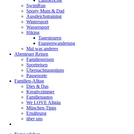
Laufberichte
SwimRun
Sporty Mum & Dad
Ausgleichstraining
Wintersport
Wassersport
Hiking
Tagestouren
Etappenwanderung
Mal was anderes
Abenteuer Reisen
Familienreisen
Sportreisen
Übernachtungstipps
Pausenorte
Familien-Alltag
Dies & Das
Kreativzimmer
Familienautos
We LOVE Allgäu
München-Tipps
Ernährung
über uns