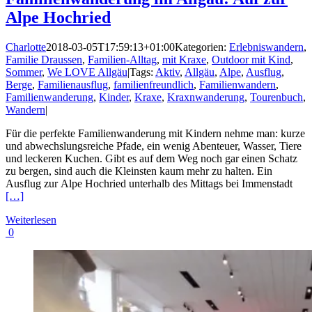
Alpe Hochried
Charlotte
2018-03-05T17:59:13+01:00
Kategorien:
Erlebniswandern
,
Familie Draussen
,
Familien-Alltag
,
mit Kraxe
,
Outdoor mit Kind
,
Sommer
,
We LOVE Allgäu
|
Tags:
Aktiv
,
Allgäu
,
Alpe
,
Ausflug
,
Berge
,
Familienausflug
,
familienfreundlich
,
Familienwandern
,
Familienwanderung
,
Kinder
,
Kraxe
,
Kraxnwanderung
,
Tourenbuch
,
Wandern
|
Für die perfekte Familienwanderung mit Kindern nehme man: kurze
und abwechslungsreiche Pfade, ein wenig Abenteuer, Wasser, Tiere
und leckeren Kuchen. Gibt es auf dem Weg noch gar einen Schatz
zu bergen, sind auch die Kleinsten kaum mehr zu halten. Ein
Ausflug zur Alpe Hochried unterhalb des Mittags bei Immenstadt
[…]
Weiterlesen
0