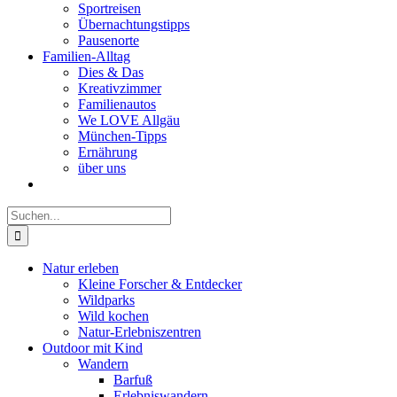
Sportreisen
Übernachtungstipps
Pausenorte
Familien-Alltag
Dies & Das
Kreativzimmer
Familienautos
We LOVE Allgäu
München-Tipps
Ernährung
über uns
Suche
nach:
Natur erleben
Kleine Forscher & Entdecker
Wildparks
Wild kochen
Natur-Erlebniszentren
Outdoor mit Kind
Wandern
Barfuß
Erlebniswandern