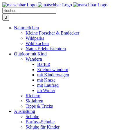
Zum
Facebook
X
Instagram
Pinterest
Inhalt
Suche
springen
nach:
Natur erleben
Kleine Forscher & Entdecker
Wildparks
Wild kochen
Natur-Erlebniszentren
Outdoor mit Kind
Wandern
Barfuß
Erlebniswandern
mit Kinderwagen
mit Kraxe
mit Laufrad
im Winter
Klettern
Skifahren
Tipps & Tricks
Ausrüstung
Schuhe
Barfuss-Schuhe
Schuhe für Kinder