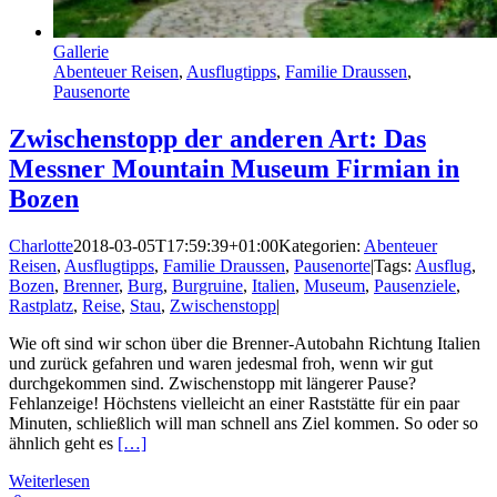
Gallerie
Abenteuer Reisen
,
Ausflugtipps
,
Familie Draussen
,
Pausenorte
Zwischenstopp der anderen Art: Das
Messner Mountain Museum Firmian in
Bozen
Charlotte
2018-03-05T17:59:39+01:00
Kategorien:
Abenteuer
Reisen
,
Ausflugtipps
,
Familie Draussen
,
Pausenorte
|
Tags:
Ausflug
,
Bozen
,
Brenner
,
Burg
,
Burgruine
,
Italien
,
Museum
,
Pausenziele
,
Rastplatz
,
Reise
,
Stau
,
Zwischenstopp
|
Wie oft sind wir schon über die Brenner-Autobahn Richtung Italien
und zurück gefahren und waren jedesmal froh, wenn wir gut
durchgekommen sind. Zwischenstopp mit längerer Pause?
Fehlanzeige! Höchstens vielleicht an einer Raststätte für ein paar
Minuten, schließlich will man schnell ans Ziel kommen. So oder so
ähnlich geht es
[…]
Weiterlesen