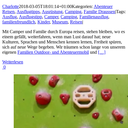
Charlotte
2018-03-05T18:01:14+01:00
Kategorien:
Abenteuer
Reisen
,
Ausflugtipps
,
Ausrüstung
,
Camping
,
Familie Draussen
|
Tags:
Ausflug
,
Ausflugstipp
,
Camper
,
Camping
,
Familienausflug
,
familienfreundlich
,
Kinder
,
Museum
,
Reisen
|
Mit Camper und Familie durch Europa reisen, stehen bleiben, wo es
einem gefällt, weiterfahren, wenn man Lust darauf hat; neue
Kulturen, Sprachen und Menschen kennen lernen, Freiheit spüren,
sich auf neue Wege begeben. Wir träumen schon lange von unserem
eigenen
Familien Outdoor- und Abenteuermobil
und
[…]
Weiterlesen
0