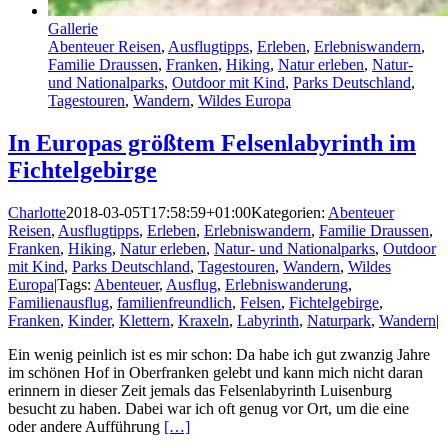
Gallerie
Abenteuer Reisen
,
Ausflugtipps
,
Erleben
,
Erlebniswandern
,
Familie Draussen
,
Franken
,
Hiking
,
Natur erleben
,
Natur-
und Nationalparks
,
Outdoor mit Kind
,
Parks Deutschland
,
Tagestouren
,
Wandern
,
Wildes Europa
In Europas größtem Felsenlabyrinth im
Fichtelgebirge
Charlotte
2018-03-05T17:58:59+01:00
Kategorien:
Abenteuer
Reisen
,
Ausflugtipps
,
Erleben
,
Erlebniswandern
,
Familie Draussen
,
Franken
,
Hiking
,
Natur erleben
,
Natur- und Nationalparks
,
Outdoor
mit Kind
,
Parks Deutschland
,
Tagestouren
,
Wandern
,
Wildes
Europa
|
Tags:
Abenteuer
,
Ausflug
,
Erlebniswanderung
,
Familienausflug
,
familienfreundlich
,
Felsen
,
Fichtelgebirge
,
Franken
,
Kinder
,
Klettern
,
Kraxeln
,
Labyrinth
,
Naturpark
,
Wandern
|
Ein wenig peinlich ist es mir schon: Da habe ich gut zwanzig Jahre
im schönen Hof in Oberfranken gelebt und kann mich nicht daran
erinnern in dieser Zeit jemals das Felsenlabyrinth Luisenburg
besucht zu haben. Dabei war ich oft genug vor Ort, um die eine
oder andere Aufführung
[…]