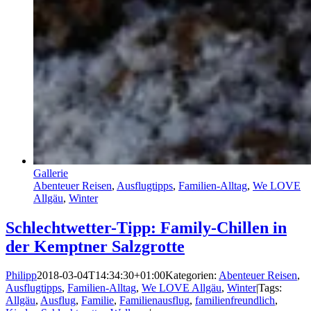
Gallerie
Abenteuer Reisen
,
Ausflugtipps
,
Familien-Alltag
,
We LOVE
Allgäu
,
Winter
Schlechtwetter-Tipp: Family-Chillen in
der Kemptner Salzgrotte
Philipp
2018-03-04T14:34:30+01:00
Kategorien:
Abenteuer Reisen
,
Ausflugtipps
,
Familien-Alltag
,
We LOVE Allgäu
,
Winter
|
Tags:
Allgäu
,
Ausflug
,
Familie
,
Familienausflug
,
familienfreundlich
,