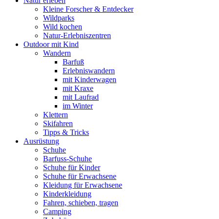
Natur erleben
Kleine Forscher & Entdecker
Wildparks
Wild kochen
Natur-Erlebniszentren
Outdoor mit Kind
Wandern
Barfuß
Erlebniswandern
mit Kinderwagen
mit Kraxe
mit Laufrad
im Winter
Klettern
Skifahren
Tipps & Tricks
Ausrüstung
Schuhe
Barfuss-Schuhe
Schuhe für Kinder
Schuhe für Erwachsene
Kleidung für Erwachsene
Kinderkleidung
Fahren, schieben, tragen
Camping