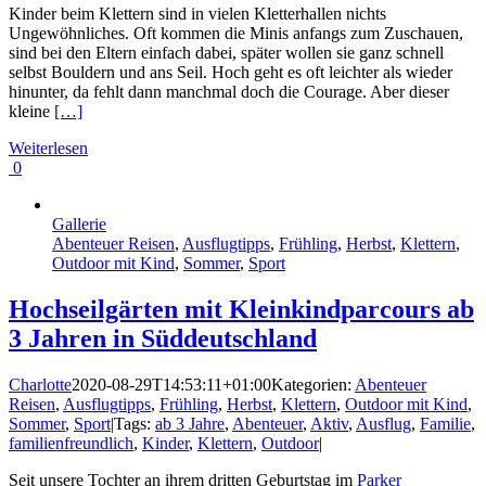
Kinder beim Klettern sind in vielen Kletterhallen nichts
Ungewöhnliches. Oft kommen die Minis anfangs zum Zuschauen,
sind bei den Eltern einfach dabei, später wollen sie ganz schnell
selbst Bouldern und ans Seil. Hoch geht es oft leichter als wieder
hinunter, da fehlt dann manchmal doch die Courage. Aber dieser
kleine
[…]
Weiterlesen
0
Gallerie
Abenteuer Reisen
,
Ausflugtipps
,
Frühling
,
Herbst
,
Klettern
,
Outdoor mit Kind
,
Sommer
,
Sport
Hochseilgärten mit Kleinkindparcours ab
3 Jahren in Süddeutschland
Charlotte
2020-08-29T14:53:11+01:00
Kategorien:
Abenteuer
Reisen
,
Ausflugtipps
,
Frühling
,
Herbst
,
Klettern
,
Outdoor mit Kind
,
Sommer
,
Sport
|
Tags:
ab 3 Jahre
,
Abenteuer
,
Aktiv
,
Ausflug
,
Familie
,
familienfreundlich
,
Kinder
,
Klettern
,
Outdoor
|
Seit unsere Tochter an ihrem dritten Geburtstag im
Parker