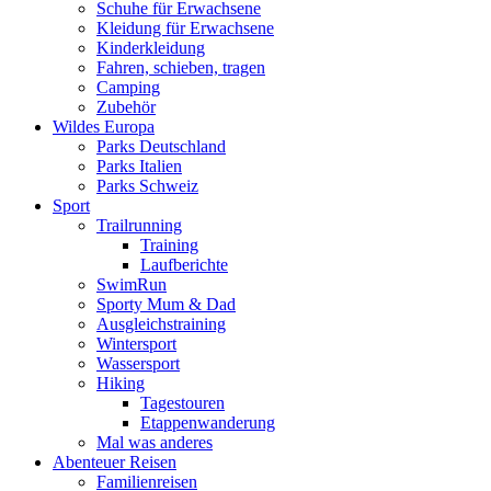
Schuhe für Erwachsene
Kleidung für Erwachsene
Kinderkleidung
Fahren, schieben, tragen
Camping
Zubehör
Wildes Europa
Parks Deutschland
Parks Italien
Parks Schweiz
Sport
Trailrunning
Training
Laufberichte
SwimRun
Sporty Mum & Dad
Ausgleichstraining
Wintersport
Wassersport
Hiking
Tagestouren
Etappenwanderung
Mal was anderes
Abenteuer Reisen
Familienreisen