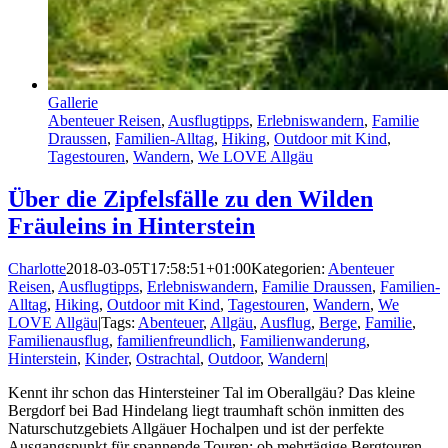
Gallerie
Abenteuer Reisen
,
Ausflugtipps
,
Erlebniswandern
,
Familie
Draussen
,
Familien-Alltag
,
Hiking
,
Outdoor mit Kind
,
Tagestouren
,
Wandern
,
We LOVE Allgäu
Über die Zipfelsfälle zu den Wilden
Fräuleins in Hinterstein
Charlotte
2018-03-05T17:58:51+01:00
Kategorien:
Abenteuer
Reisen
,
Ausflugtipps
,
Erlebniswandern
,
Familie Draussen
,
Familien-
Alltag
,
Hiking
,
Outdoor mit Kind
,
Tagestouren
,
Wandern
,
We
LOVE Allgäu
|
Tags:
Abenteuer
,
Allgäu
,
Ausflug
,
Berge
,
Familie
,
Familienausflug
,
familienfreundlich
,
Familienwanderung
,
Hinterstein
,
Kinder
,
Ostrachtal
,
Outdoor
,
Wandern
|
Kennt ihr schon das Hintersteiner Tal im Oberallgäu? Das kleine
Bergdorf bei Bad Hindelang liegt traumhaft schön inmitten des
Naturschutzgebiets Allgäuer Hochalpen und ist der perfekte
Ausgangspunkt für spannende Touren: ob mehrtägige Bergtouren