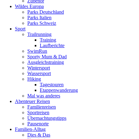
Zubehör
Wildes Europa
Parks Deutschland
Parks Italien
Parks Schweiz
Sport
Trailrunning
Training
Laufberichte
SwimRun
Sporty Mum & Dad
Ausgleichstraining
Wintersport
Wassersport
Hiking
Tagestouren
Etappenwanderung
Mal was anderes
Abenteuer Reisen
Familienreisen
Sportreisen
Übernachtungstipps
Pausenorte
Familien-Alltag
Dies & Das