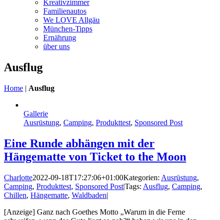
Kreativzimmer
Familienautos
We LOVE Allgäu
München-Tipps
Ernährung
über uns
Ausflug
Home
|
Ausflug
Gallerie
Ausrüstung
,
Camping
,
Produkttest
,
Sponsored Post
Eine Runde abhängen mit der
Hängematte von Ticket to the Moon
Charlotte
2022-09-18T17:27:06+01:00
Kategorien:
Ausrüstung
,
Camping
,
Produkttest
,
Sponsored Post
|
Tags:
Ausflug
,
Camping
,
Chillen
,
Hängematte
,
Waldbaden
|
[Anzeige] Ganz nach Goethes Motto „Warum in die Ferne