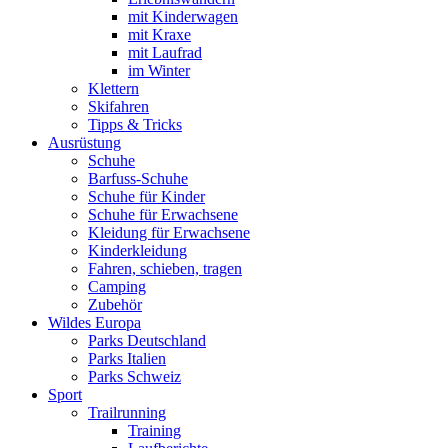
mit Kinderwagen
mit Kraxe
mit Laufrad
im Winter
Klettern
Skifahren
Tipps & Tricks
Ausrüstung
Schuhe
Barfuss-Schuhe
Schuhe für Kinder
Schuhe für Erwachsene
Kleidung für Erwachsene
Kinderkleidung
Fahren, schieben, tragen
Camping
Zubehör
Wildes Europa
Parks Deutschland
Parks Italien
Parks Schweiz
Sport
Trailrunning
Training