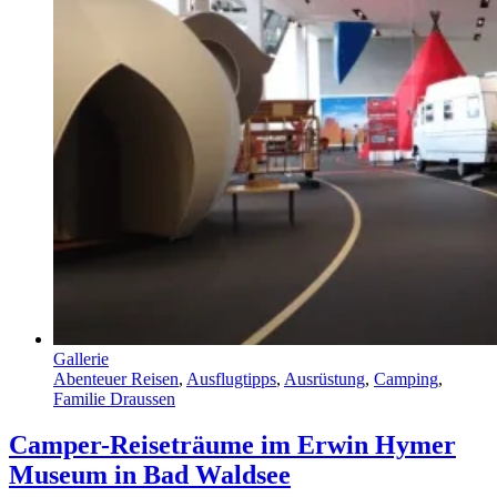
Gallerie
Abenteuer Reisen
,
Ausflugtipps
,
Ausrüstung
,
Camping
,
Familie Draussen
Camper-Reiseträume im Erwin Hymer
Museum in Bad Waldsee