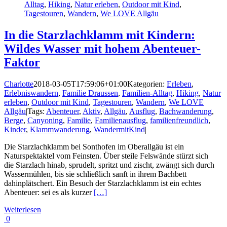
Alltag
,
Hiking
,
Natur erleben
,
Outdoor mit Kind
,
Tagestouren
,
Wandern
,
We LOVE Allgäu
In die Starzlachklamm mit Kindern:
Wildes Wasser mit hohem Abenteuer-
Faktor
Charlotte
2018-03-05T17:59:06+01:00
Kategorien:
Erleben
,
Erlebniswandern
,
Familie Draussen
,
Familien-Alltag
,
Hiking
,
Natur
erleben
,
Outdoor mit Kind
,
Tagestouren
,
Wandern
,
We LOVE
Allgäu
|
Tags:
Abenteuer
,
Aktiv
,
Allgäu
,
Ausflug
,
Bachwanderung
,
Berge
,
Canyoning
,
Familie
,
Familienausflug
,
familienfreundlich
,
Kinder
,
Klammwanderung
,
WandermitKind
|
Die Starzlachklamm bei Sonthofen im Oberallgäu ist ein
Naturspektaktel vom Feinsten. Über steile Felswände stürzt sich
die Starzlach hinab, sprudelt, spritzt und zischt, zwängt sich durch
Wassermühlen, bis sie schließlich sanft in ihrem Bachbett
dahinplätschert. Ein Besuch der Starzlachklamm ist ein echtes
Abenteuer: sei es als kurzer
[…]
Weiterlesen
0