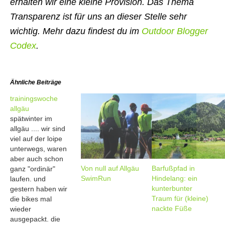
erhalten wir eine kleine Provision. Das Thema
Transparenz ist für uns an dieser Stelle sehr
wichtig. Mehr dazu findest du im
Outdoor Blogger
Codex
.
Ähnliche Beiträge
trainingswoche
allgäu
spätwinter im
allgäu .... wir sind
viel auf der loipe
unterwegs, waren
aber auch schon
Von null auf Allgäu
Barfußpfad in
ganz "ordinär"
SwimRun
Hindelang: ein
laufen. und
kunterbunter
gestern haben wir
Traum für (kleine)
die bikes mal
nackte Füße
wieder
ausgepackt. die