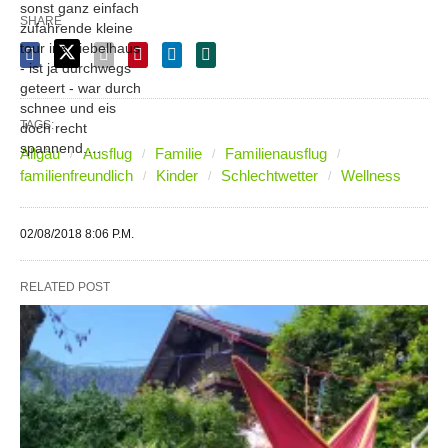
sonst ganz einfach
SHARE
zufahrende kleine
tour ins giebelhaus
- ist ja durchwegs
geteert - war durch
schnee und eis
TAGS:
doch recht
spannend.…
Allgäu
Ausflug
Familie
Familienausflug
familienfreundlich
Kinder
Schlechtwetter
Wellness
02/08/2018 8:06 P.M.
RELATED POST