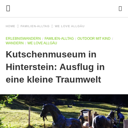
HOME
FAMILIEN-ALLTAG
WE LOVE ALLGÄU
ERLEBNISWANDERN
FAMILIEN-ALLTAG
OUTDOOR MIT KIND
WANDERN
WE LOVE ALLGÄU
Kutschenmuseum in
Hinterstein: Ausflug in
eine kleine Traumwelt