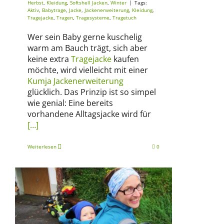
Herbst
,
Kleidung
,
Softshell Jacken
,
Winter
|
Tags:
Aktiv
,
Babytrage
,
Jacke
,
Jackenerweiterung
,
Kleidung
,
Tragejacke
,
Tragen
,
Tragesysteme
,
Tragetuch
Wer sein Baby gerne kuschelig
warm am Bauch trägt, sich aber
keine extra
Tragejacke
kaufen
möchte, wird vielleicht mit einer
Kumja Jackenerweiterung
glücklich. Das Prinzip ist so simpel
wie genial: Eine bereits
vorhandene Alltagsjacke wird für
[…]
Weiterlesen
0
Ausrüstung
Fahren, schieben, tragen
Frühling
Herbst
Kleidung
Kleidung für Erwachsene
Softshell
Jacken
Winter