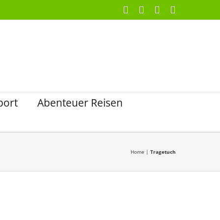
Facebook
X
Instagram
Pinterest
port
Abenteuer Reisen
Home
|
Tragetuch