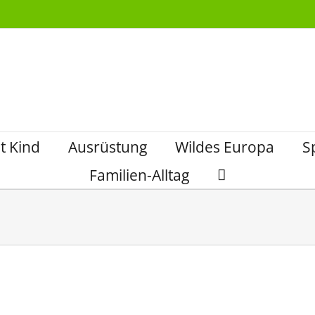
t Kind
Ausrüstung
Wildes Europa
S
Familien-Alltag