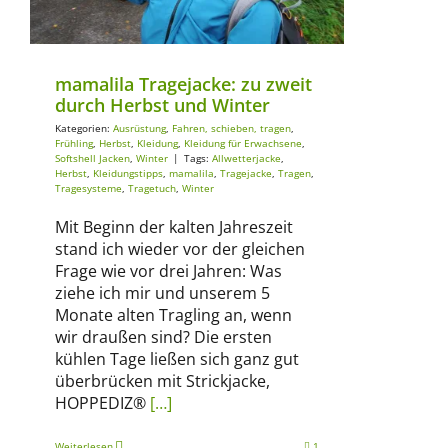
mamalila Tragejacke: zu zweit
durch Herbst und Winter
Kategorien:
Ausrüstung
,
Fahren, schieben, tragen
,
Frühling
,
Herbst
,
Kleidung
,
Kleidung für Erwachsene
,
Softshell Jacken
,
Winter
|
Tags:
Allwetterjacke
,
Herbst
,
Kleidungstipps
,
mamalila
,
Tragejacke
,
Tragen
,
Tragesysteme
,
Tragetuch
,
Winter
Mit Beginn der kalten Jahreszeit
stand ich wieder vor der gleichen
Frage wie vor drei Jahren: Was
ziehe ich mir und unserem 5
Monate alten Tragling an, wenn
wir draußen sind? Die ersten
kühlen Tage ließen sich ganz gut
überbrücken mit Strickjacke,
HOPPEDIZ®
[…]
Weiterlesen
1