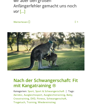
wir aber den großen
Anfängerfehler gemacht uns noch
vor
[…]
Weiterlesen
1
Sport
Sport & Schwangerschaft
Nach der Schwangerschaft: Fit
mit Kangatraining ®
Kategorien:
Sport
,
Sport & Schwangerschaft
|
Tags:
Aerobic
,
Ausgleichssport
,
Ausgleichstraining
,
Baby
,
Crosstraining
,
DVD
,
Fitness
,
Schwangerschaft
,
Tragetuch
,
Training
,
Wiedereinstieg