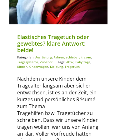
Ausrüstung
Fahren, schieben, tragen
Tragesysteme
Zubehör
Elastisches Tragetuch oder
gewebtes? klare Antwort:
beide!
Kategorien:
Ausrüstung
,
Fahren, schieben, tragen
,
Tragesysteme
,
Zubehör
|
Tags:
Aktiv
,
Babytrage
,
Kinder
,
Kinderwagen
,
Kleidung
,
Tragetuch
Nachdem unsere Kinder dem
Tragealter langsam aber sicher
entwachsen, ist es an der Zeit, ein
kurzes und persönliches Résumé
zum Thema
Tragehilfen bzw. Tragetücher zu
schreiben. Dass wir unsere Kinder
tragen wollen, war uns von Anfang
an klar. Voller Vorfreude hatten