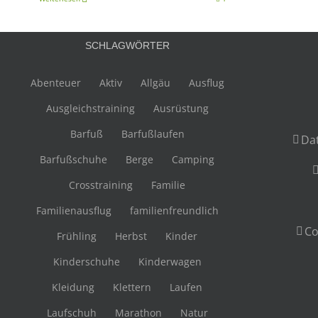
SCHLAGWÖRTER
Abenteuer
Aktiv
Allgäu
Ausflug
Ausgleichstraining
Ausrüstung
Barfuß
Barfußlaufen
Da
Barfußschuhe
Berge
Camping
Crosstraining
Familie
Familienausflug
familienfreundlich
Co
Frühling
Herbst
Kinder
Kinderschuhe
Kinderwagen
Kleidung
Klettern
Laufen
Laufschuh
Marathon
Natur