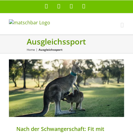
Zum
Facebook
X
Instagram
Pinterest
Inhalt
springen
Ausgleichssport
Home
|
Ausgleichssport
Sport
Sport & Schwangerschaft
Nach der Schwangerschaft: Fit mit