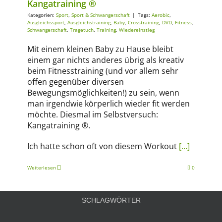
Kangatraining ®
Kategorien:
Sport
,
Sport & Schwangerschaft
|
Tags:
Aerobic
,
Ausgleichssport
,
Ausgleichstraining
,
Baby
,
Crosstraining
,
DVD
,
Fitness
,
Schwangerschaft
,
Tragetuch
,
Training
,
Wiedereinstieg
Mit einem kleinen Baby zu Hause bleibt
einem gar nichts anderes übrig als kreativ
beim Fitnesstraining (und vor allem sehr
offen gegenüber diversen
Bewegungsmöglichkeiten!) zu sein, wenn
man irgendwie körperlich wieder fit werden
möchte. Diesmal im Selbstversuch:
Kangatraining ®.
Ich hatte schon oft von diesem Workout
[…]
Weiterlesen
0
SCHLAGWÖRTER