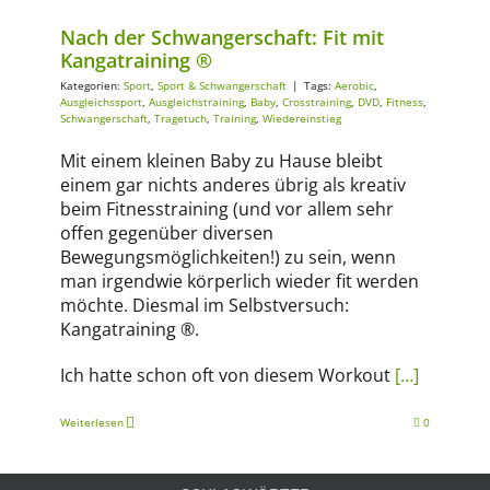
Nach der Schwangerschaft: Fit mit
Kangatraining ®
Kategorien:
Sport
,
Sport & Schwangerschaft
|
Tags:
Aerobic
,
Ausgleichssport
,
Ausgleichstraining
,
Baby
,
Crosstraining
,
DVD
,
Fitness
,
Schwangerschaft
,
Tragetuch
,
Training
,
Wiedereinstieg
Mit einem kleinen Baby zu Hause bleibt
einem gar nichts anderes übrig als kreativ
beim Fitnesstraining (und vor allem sehr
offen gegenüber diversen
Bewegungsmöglichkeiten!) zu sein, wenn
man irgendwie körperlich wieder fit werden
möchte. Diesmal im Selbstversuch:
Kangatraining ®.
Ich hatte schon oft von diesem Workout
[…]
Weiterlesen
0