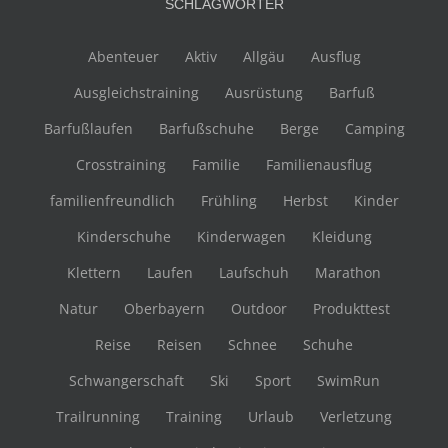
SCHLAGWÖRTER
Abenteuer
Aktiv
Allgäu
Ausflug
Ausgleichstraining
Ausrüstung
Barfuß
Barfußlaufen
Barfußschuhe
Berge
Camping
Crosstraining
Familie
Familienausflug
familienfreundlich
Frühling
Herbst
Kinder
Kinderschuhe
Kinderwagen
Kleidung
Klettern
Laufen
Laufschuh
Marathon
Natur
Oberbayern
Outdoor
Produkttest
Reise
Reisen
Schnee
Schuhe
Schwangerschaft
Ski
Sport
SwimRun
Trailrunning
Training
Urlaub
Verletzung