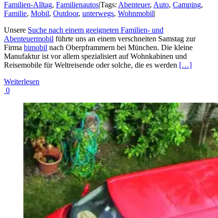
Familien-Alltag
,
Familienautos
|
Tags:
Abenteuer
,
Auto
,
Camping
,
Familie
,
Mobil
,
Outdoor
,
unterwegs
,
Wohnmobil
|
Unsere
Suche nach einem geeigneten Familien- und
Abenteuermobil
führte uns an einem verschneiten Samstag zur
Firma
bimobil
nach Oberpframmern bei München. Die kleine
Manufaktur ist vor allem spezialisiert auf Wohnkabinen und
Reisemobile für Weltreisende oder solche, die es werden
[…]
Weiterlesen
0