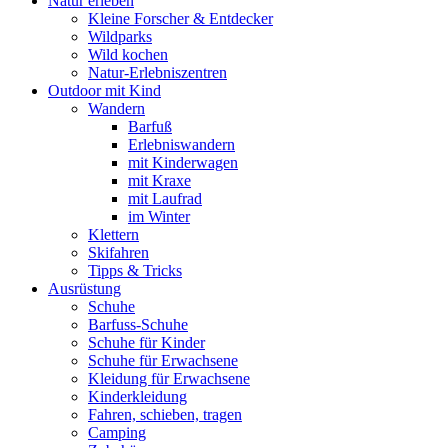
Natur erleben
Kleine Forscher & Entdecker
Wildparks
Wild kochen
Natur-Erlebniszentren
Outdoor mit Kind
Wandern
Barfuß
Erlebniswandern
mit Kinderwagen
mit Kraxe
mit Laufrad
im Winter
Klettern
Skifahren
Tipps & Tricks
Ausrüstung
Schuhe
Barfuss-Schuhe
Schuhe für Kinder
Schuhe für Erwachsene
Kleidung für Erwachsene
Kinderkleidung
Fahren, schieben, tragen
Camping