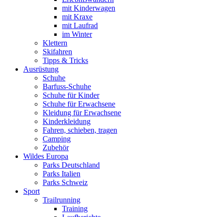
mit Kinderwagen
mit Kraxe
mit Laufrad
im Winter
Klettern
Skifahren
Tipps & Tricks
Ausrüstung
Schuhe
Barfuss-Schuhe
Schuhe für Kinder
Schuhe für Erwachsene
Kleidung für Erwachsene
Kinderkleidung
Fahren, schieben, tragen
Camping
Zubehör
Wildes Europa
Parks Deutschland
Parks Italien
Parks Schweiz
Sport
Trailrunning
Training