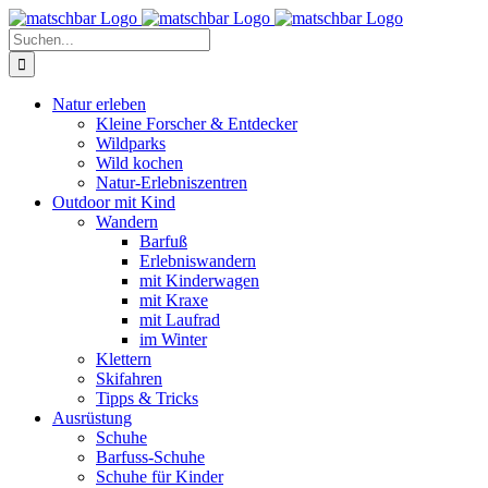
Zum
Facebook
X
Instagram
Pinterest
Inhalt
Suche
springen
nach:
Natur erleben
Kleine Forscher & Entdecker
Wildparks
Wild kochen
Natur-Erlebniszentren
Outdoor mit Kind
Wandern
Barfuß
Erlebniswandern
mit Kinderwagen
mit Kraxe
mit Laufrad
im Winter
Klettern
Skifahren
Tipps & Tricks
Ausrüstung
Schuhe
Barfuss-Schuhe
Schuhe für Kinder