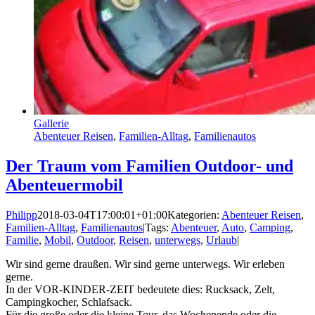
Gallerie
Abenteuer Reisen
,
Familien-Alltag
,
Familienautos
Der Traum vom Familien Outdoor- und
Abenteuermobil
Philipp
2018-03-04T17:00:01+01:00
Kategorien:
Abenteuer Reisen
,
Familien-Alltag
,
Familienautos
|
Tags:
Abenteuer
,
Auto
,
Camping
,
Familie
,
Mobil
,
Outdoor
,
Reisen
,
unterwegs
,
Urlaub
|
Wir sind gerne draußen. Wir sind gerne unterwegs. Wir erleben
gerne.
In der VOR-KINDER-ZEIT bedeutete dies: Rucksack, Zelt,
Campingkocher, Schlafsack.
Für die große oder die kleine Tour, das Wochenende oder die