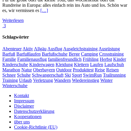
Rundreise in Europa: alles einfach rein ins Auto und los. Schön war
es, wir vermissen es
[…]
Weiterlesen
3
Schlagwörter
Abenteuer
Aktiv
Allgäu
Ausflug
Ausgleichstraining
Ausrüstung
Barfuß
Barfußlaufen
Barfußschuhe
Berge
Camping
Crosstraining
Familie
Familienausflug
familienfreundlich
Frühling
Herbst
Kinder
Kinderschuhe
Kinderwagen
Kleidung
Klettern
Laufen
Laufschuh
Marathon
Natur
Oberbayern
Outdoor
Produkttest
Reise
Reisen
Schnee
Schuhe
Schwangerschaft
Ski
Sport
SwimRun
Trailrunning
Training
Urlaub
Verletzung
Wandern
Wiedereinstieg
Winter
Winterschuhe
Kontakt
Impressum
Disclaimer
Datenschutzerklärung
Kooperationen
über uns
Cookie-Richtlinie (EU)