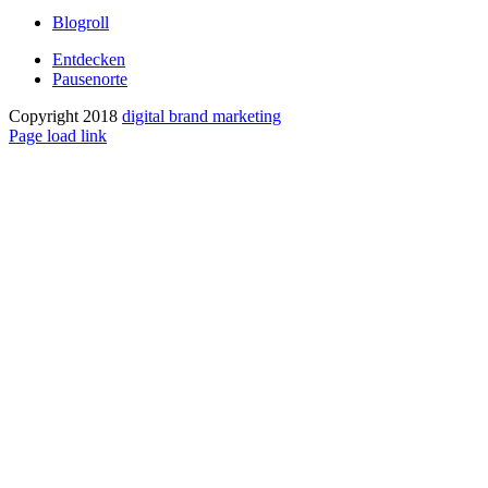
Blogroll
Entdecken
Pausenorte
Copyright 2018
digital brand marketing
Facebook
X
Instagram
Pinterest
Page load link
Nach
oben