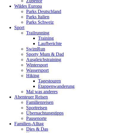
Zubehör
Wildes Europa
Parks Deutschland
Parks Italien
Parks Schweiz
Sport
Trailrunning
Training
Laufberichte
SwimRun
Sporty Mum & Dad
Ausgleichstraining
Wintersport
Wassersport
Hiking
Tagestouren
Etappenwanderung
Mal was anderes
Abenteuer Reisen
Familienreisen
Sportreisen
Übernachtungstipps
Pausenorte
Familien-Alltag
Dies & Das