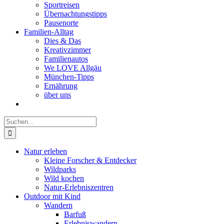
Sportreisen
Übernachtungstipps
Pausenorte
Familien-Alltag
Dies & Das
Kreativzimmer
Familienautos
We LOVE Allgäu
München-Tipps
Ernährung
über uns
Suche
nach:
Natur erleben
Kleine Forscher & Entdecker
Wildparks
Wild kochen
Natur-Erlebniszentren
Outdoor mit Kind
Wandern
Barfuß
Erlebniswandern