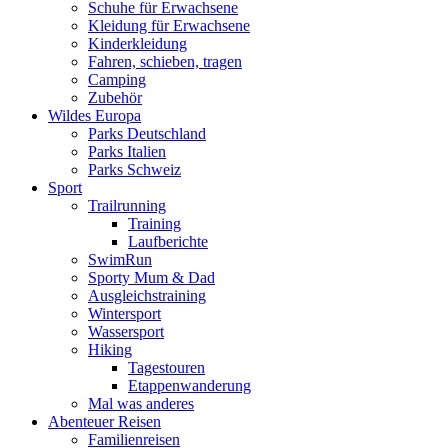
Schuhe für Erwachsene
Kleidung für Erwachsene
Kinderkleidung
Fahren, schieben, tragen
Camping
Zubehör
Wildes Europa
Parks Deutschland
Parks Italien
Parks Schweiz
Sport
Trailrunning
Training
Laufberichte
SwimRun
Sporty Mum & Dad
Ausgleichstraining
Wintersport
Wassersport
Hiking
Tagestouren
Etappenwanderung
Mal was anderes
Abenteuer Reisen
Familienreisen