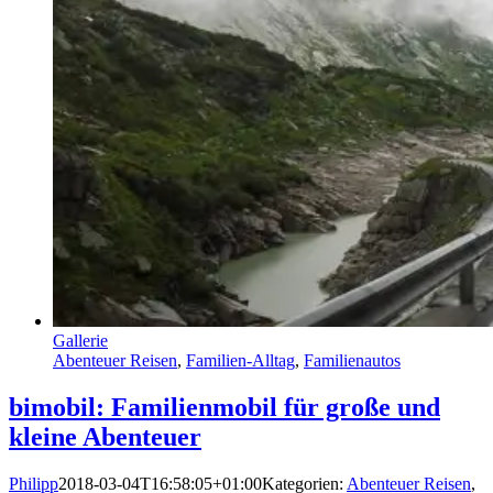
Gallerie
Abenteuer Reisen
,
Familien-Alltag
,
Familienautos
bimobil: Familienmobil für große und
kleine Abenteuer
Philipp
2018-03-04T16:58:05+01:00
Kategorien:
Abenteuer Reisen
,