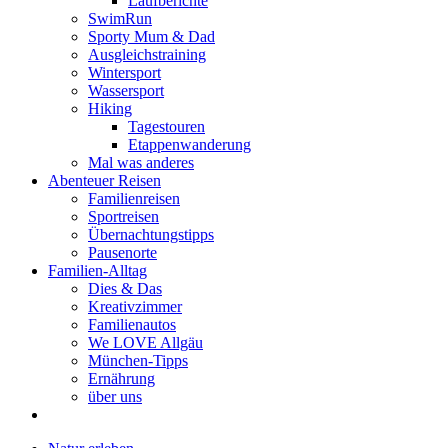
Laufberichte
SwimRun
Sporty Mum & Dad
Ausgleichstraining
Wintersport
Wassersport
Hiking
Tagestouren
Etappenwanderung
Mal was anderes
Abenteuer Reisen
Familienreisen
Sportreisen
Übernachtungstipps
Pausenorte
Familien-Alltag
Dies & Das
Kreativzimmer
Familienautos
We LOVE Allgäu
München-Tipps
Ernährung
über uns