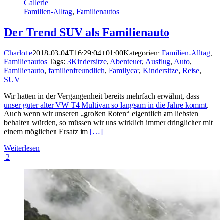
Gallerie
Familien-Alltag
,
Familienautos
Der Trend SUV als Familienauto
Charlotte
2018-03-04T16:29:04+01:00
Kategorien:
Familien-Alltag
,
Familienautos
|
Tags:
3Kindersitze
,
Abenteuer
,
Ausflug
,
Auto
,
Familienauto
,
familienfreundlich
,
Familycar
,
Kindersitze
,
Reise
,
SUV
|
Wir hatten in der Vergangenheit bereits mehrfach erwähnt, dass
unser guter alter VW T4 Multivan so langsam in die Jahre kommt
.
Auch wenn wir unseren „großen Roten“ eigentlich am liebsten
behalten würden, so müssen wir uns wirklich immer dringlicher mit
einem möglichen Ersatz im
[…]
Weiterlesen
2