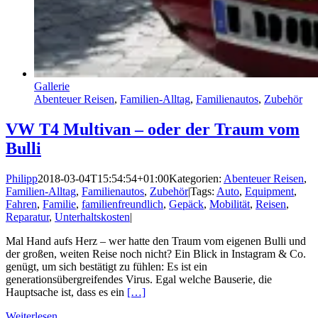
Gallerie
Abenteuer Reisen
,
Familien-Alltag
,
Familienautos
,
Zubehör
VW T4 Multivan – oder der Traum vom
Bulli
Philipp
2018-03-04T15:54:54+01:00
Kategorien:
Abenteuer Reisen
,
Familien-Alltag
,
Familienautos
,
Zubehör
|
Tags:
Auto
,
Equipment
,
Fahren
,
Familie
,
familienfreundlich
,
Gepäck
,
Mobilität
,
Reisen
,
Reparatur
,
Unterhaltskosten
|
Mal Hand aufs Herz – wer hatte den Traum vom eigenen Bulli und
der großen, weiten Reise noch nicht? Ein Blick in Instagram & Co.
genügt, um sich bestätigt zu fühlen: Es ist ein
generationsübergreifendes Virus. Egal welche Bauserie, die
Hauptsache ist, dass es ein
[…]
Weiterlesen