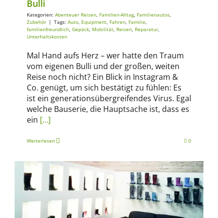
Bulli
Kategorien:
Abenteuer Reisen
,
Familien-Alltag
,
Familienautos
,
Zubehör
|
Tags:
Auto
,
Equipment
,
Fahren
,
Familie
,
familienfreundlich
,
Gepäck
,
Mobilität
,
Reisen
,
Reparatur
,
Unterhaltskosten
Mal Hand aufs Herz – wer hatte den Traum
vom eigenen Bulli und der großen, weiten
Reise noch nicht? Ein Blick in Instagram &
Co. genügt, um sich bestätigt zu fühlen: Es
ist ein generationsübergreifendes Virus. Egal
welche Bauserie, die Hauptsache ist, dass es
ein
[…]
Weiterlesen
0
Ausrüstung
Camping
Fahren, schieben, tragen
Kinderwagen
Kleidung