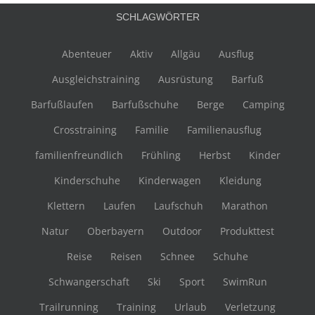
SCHLAGWÖRTER
Abenteuer
Aktiv
Allgäu
Ausflug
Ausgleichstraining
Ausrüstung
Barfuß
Barfußlaufen
Barfußschuhe
Berge
Camping
Crosstraining
Familie
Familienausflug
familienfreundlich
Frühling
Herbst
Kinder
Kinderschuhe
Kinderwagen
Kleidung
Klettern
Laufen
Laufschuh
Marathon
Natur
Oberbayern
Outdoor
Produkttest
Reise
Reisen
Schnee
Schuhe
Schwangerschaft
Ski
Sport
SwimRun
Trailrunning
Training
Urlaub
Verletzung