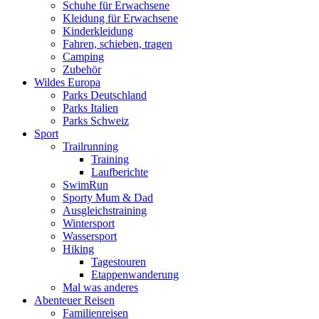
Schuhe für Erwachsene
Kleidung für Erwachsene
Kinderkleidung
Fahren, schieben, tragen
Camping
Zubehör
Wildes Europa
Parks Deutschland
Parks Italien
Parks Schweiz
Sport
Trailrunning
Training
Laufberichte
SwimRun
Sporty Mum & Dad
Ausgleichstraining
Wintersport
Wassersport
Hiking
Tagestouren
Etappenwanderung
Mal was anderes
Abenteuer Reisen
Familienreisen