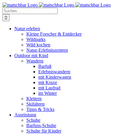
Zum
Facebook
X
Instagram
Pinterest
Inhalt
Suche
springen
nach:
Natur erleben
Kleine Forscher & Entdecker
Wildparks
Wild kochen
Natur-Erlebniszentren
Outdoor mit Kind
Wandern
Barfuß
Erlebniswandern
mit Kinderwagen
mit Kraxe
mit Laufrad
im Winter
Klettern
Skifahren
Tipps & Tricks
Ausrüstung
Schuhe
Barfuss-Schuhe
Schuhe für Kinder