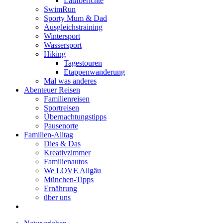
Laufberichte
SwimRun
Sporty Mum & Dad
Ausgleichstraining
Wintersport
Wassersport
Hiking
Tagestouren
Etappenwanderung
Mal was anderes
Abenteuer Reisen
Familienreisen
Sportreisen
Übernachtungstipps
Pausenorte
Familien-Alltag
Dies & Das
Kreativzimmer
Familienautos
We LOVE Allgäu
München-Tipps
Ernährung
über uns