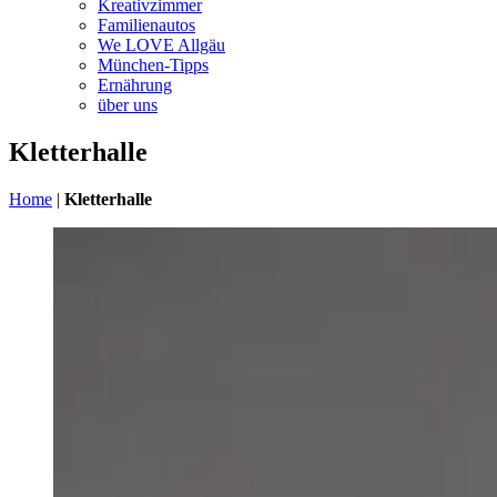
Kreativzimmer
Familienautos
We LOVE Allgäu
München-Tipps
Ernährung
über uns
Kletterhalle
Home
|
Kletterhalle