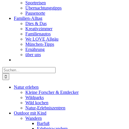
Sportreisen
Übernachtungstipps
Pausenorte
Familien-Alltag
Dies & Das
Kreativzimmer
Familienautos
We LOVE Allgäu
München-Tipps
Ernährung
über uns
Suche
nach:
Natur erleben
Kleine Forscher & Entdecker
Wildparks
Wild kochen
Natur-Erlebniszentren
Outdoor mit Kind
Wandern
Barfuß
Erlebniswandern