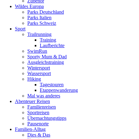
Zubehör
Wildes Europa
Parks Deutschland
Parks Italien
Parks Schweiz
Sport
Trailrunning
Training
Laufberichte
SwimRun
Sporty Mum & Dad
Ausgleichstraining
Wintersport
Wassersport
Hiking
Tagestouren
Etappenwanderung
Mal was anderes
Abenteuer Reisen
Familienreisen
Sportreisen
Übernachtungstipps
Pausenorte
Familien-Alltag
Dies & Das