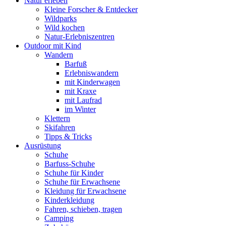
Natur erleben
Kleine Forscher & Entdecker
Wildparks
Wild kochen
Natur-Erlebniszentren
Outdoor mit Kind
Wandern
Barfuß
Erlebniswandern
mit Kinderwagen
mit Kraxe
mit Laufrad
im Winter
Klettern
Skifahren
Tipps & Tricks
Ausrüstung
Schuhe
Barfuss-Schuhe
Schuhe für Kinder
Schuhe für Erwachsene
Kleidung für Erwachsene
Kinderkleidung
Fahren, schieben, tragen
Camping