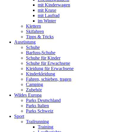
mit Kinderwagen
mit Kraxe
mit Laufrad
im Winter
Klettern
Skifahren
Tipps & Tricks
Ausrüstung
Schuhe
Barfuss-Schuhe
Schuhe für Kinder
Schuhe für Erwachsene
Kleidung für Erwachsene
Kinderkleidung
Fahren, schieben, tragen
Camping
Zubehör
Wildes Europa
Parks Deutschland
Parks Italien
Parks Schweiz
Sport
Trailrunning
Training