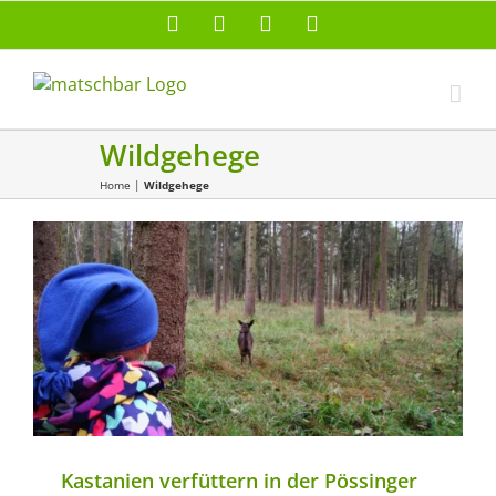
Zum
Facebook
X
Instagram
Pinterest
Inhalt
springen
Wildgehege
Home
|
Wildgehege
Erlebniswandern
Herbst
Natur erleben
Outdoor mit Kind
Wandern
Wildparks
Kastanien verfüttern in der Pössinger