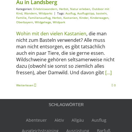
Au in Landsberg
Kategorien:
Erlebniswandern
,
Herbst
,
Natur erleben
,
Outdoor mit
Kind
,
Wandern
,
Wildparks
|
Tags:
Ausflug
,
Ausflugstipp
,
basteln
,
Familie
,
Familienausflug
,
Herbst
,
Kastanien
,
Kinder
,
Kinderwagen
,
Oberbayern
,
Wildgehege
,
Wildpark
Wohin mit den vielen Kastanien
, die man
nicht zum Basteln verwendet? Alle muss
man nicht entsorgen, es gibt tatsächlich
auch ein paar Tiere, die sie gerne essen.
Wildschweine gehören seltsamerweise nicht
dazu (obwohl sie sonst so ziemlich alles
fressen), aber Damwild. Und davon gibt
[…]
Weiterlesen
0
SCHLAGWÖRTER
Abenteuer
Aktiv
Allgäu
Ausflug
Ausgleichstraining
Ausrüstung
Barfuß