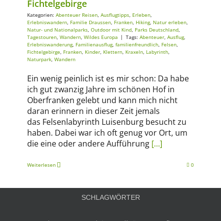
Fichtelgebirge
Kategorien:
Abenteuer Reisen
,
Ausflugtipps
,
Erleben
,
Erlebniswandern
,
Familie Draussen
,
Franken
,
Hiking
,
Natur erleben
,
Natur- und Nationalparks
,
Outdoor mit Kind
,
Parks Deutschland
,
Tagestouren
,
Wandern
,
Wildes Europa
|
Tags:
Abenteuer
,
Ausflug
,
Erlebniswanderung
,
Familienausflug
,
familienfreundlich
,
Felsen
,
Fichtelgebirge
,
Franken
,
Kinder
,
Klettern
,
Kraxeln
,
Labyrinth
,
Naturpark
,
Wandern
Ein wenig peinlich ist es mir schon: Da habe
ich gut zwanzig Jahre im schönen Hof in
Oberfranken gelebt und kann mich nicht
daran erinnern in dieser Zeit jemals
das Felsenlabyrinth Luisenburg besucht zu
haben. Dabei war ich oft genug vor Ort, um
die eine oder andere Aufführung
[…]
Weiterlesen
0
SCHLAGWÖRTER