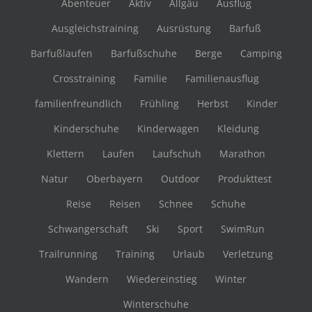
Abenteuer
Aktiv
Allgäu
Ausflug
Ausgleichstraining
Ausrüstung
Barfuß
Barfußlaufen
Barfußschuhe
Berge
Camping
Crosstraining
Familie
Familienausflug
familienfreundlich
Frühling
Herbst
Kinder
Kinderschuhe
Kinderwagen
Kleidung
Klettern
Laufen
Laufschuh
Marathon
Natur
Oberbayern
Outdoor
Produkttest
Reise
Reisen
Schnee
Schuhe
Schwangerschaft
Ski
Sport
SwimRun
Trailrunning
Training
Urlaub
Verletzung
Wandern
Wiedereinstieg
Winter
Winterschuhe