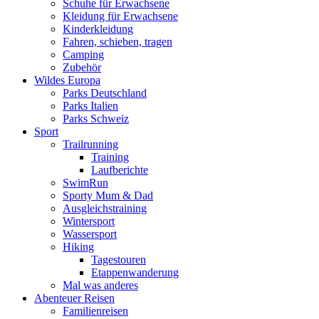
Schuhe für Erwachsene
Kleidung für Erwachsene
Kinderkleidung
Fahren, schieben, tragen
Camping
Zubehör
Wildes Europa
Parks Deutschland
Parks Italien
Parks Schweiz
Sport
Trailrunning
Training
Laufberichte
SwimRun
Sporty Mum & Dad
Ausgleichstraining
Wintersport
Wassersport
Hiking
Tagestouren
Etappenwanderung
Mal was anderes
Abenteuer Reisen
Familienreisen