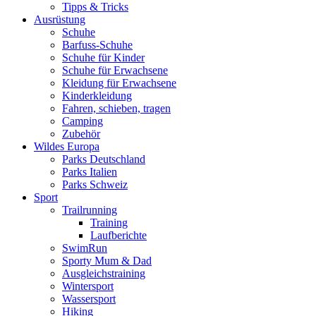
Tipps & Tricks
Ausrüstung
Schuhe
Barfuss-Schuhe
Schuhe für Kinder
Schuhe für Erwachsene
Kleidung für Erwachsene
Kinderkleidung
Fahren, schieben, tragen
Camping
Zubehör
Wildes Europa
Parks Deutschland
Parks Italien
Parks Schweiz
Sport
Trailrunning
Training
Laufberichte
SwimRun
Sporty Mum & Dad
Ausgleichstraining
Wintersport
Wassersport
Hiking