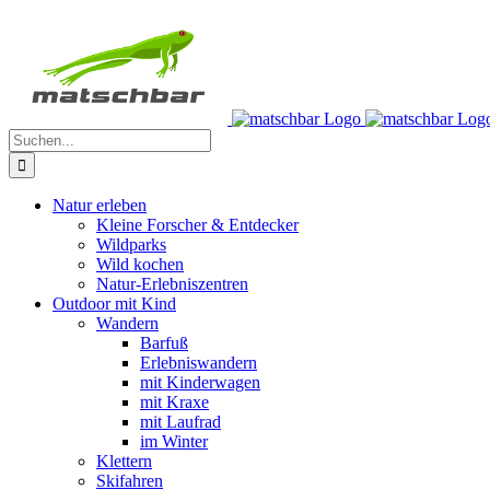
Zum
Facebook
X
Instagram
Pinterest
Inhalt
springen
Suche
nach:
Natur erleben
Kleine Forscher & Entdecker
Wildparks
Wild kochen
Natur-Erlebniszentren
Outdoor mit Kind
Wandern
Barfuß
Erlebniswandern
mit Kinderwagen
mit Kraxe
mit Laufrad
im Winter
Klettern
Skifahren