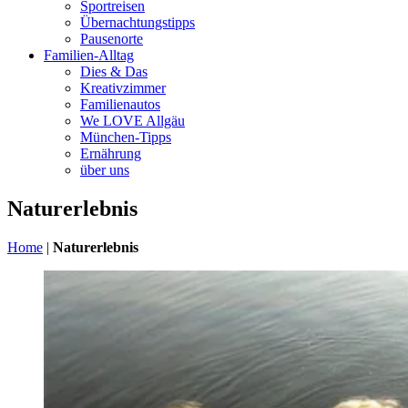
Sportreisen
Übernachtungstipps
Pausenorte
Familien-Alltag
Dies & Das
Kreativzimmer
Familienautos
We LOVE Allgäu
München-Tipps
Ernährung
über uns
Naturerlebnis
Home
|
Naturerlebnis