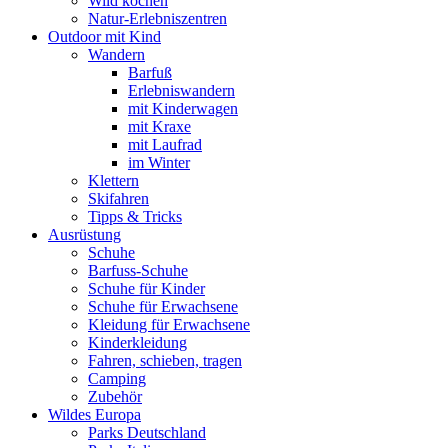
Wild kochen
Natur-Erlebniszentren
Outdoor mit Kind
Wandern
Barfuß
Erlebniswandern
mit Kinderwagen
mit Kraxe
mit Laufrad
im Winter
Klettern
Skifahren
Tipps & Tricks
Ausrüstung
Schuhe
Barfuss-Schuhe
Schuhe für Kinder
Schuhe für Erwachsene
Kleidung für Erwachsene
Kinderkleidung
Fahren, schieben, tragen
Camping
Zubehör
Wildes Europa
Parks Deutschland