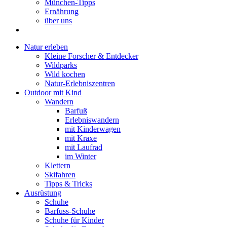
München-Tipps
Ernährung
über uns
Natur erleben
Kleine Forscher & Entdecker
Wildparks
Wild kochen
Natur-Erlebniszentren
Outdoor mit Kind
Wandern
Barfuß
Erlebniswandern
mit Kinderwagen
mit Kraxe
mit Laufrad
im Winter
Klettern
Skifahren
Tipps & Tricks
Ausrüstung
Schuhe
Barfuss-Schuhe
Schuhe für Kinder