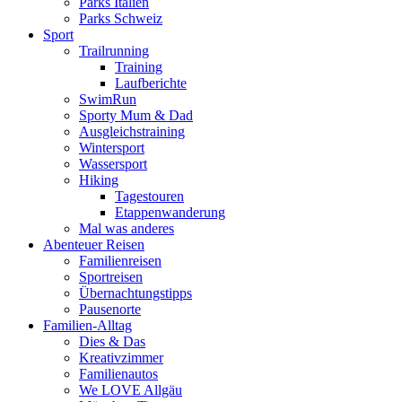
Parks Italien
Parks Schweiz
Sport
Trailrunning
Training
Laufberichte
SwimRun
Sporty Mum & Dad
Ausgleichstraining
Wintersport
Wassersport
Hiking
Tagestouren
Etappenwanderung
Mal was anderes
Abenteuer Reisen
Familienreisen
Sportreisen
Übernachtungstipps
Pausenorte
Familien-Alltag
Dies & Das
Kreativzimmer
Familienautos
We LOVE Allgäu