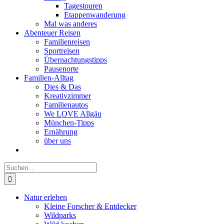
Tagestouren
Etappenwanderung
Mal was anderes
Abenteuer Reisen
Familienreisen
Sportreisen
Übernachtungstipps
Pausenorte
Familien-Alltag
Dies & Das
Kreativzimmer
Familienautos
We LOVE Allgäu
München-Tipps
Ernährung
über uns
Suche
nach:
Natur erleben
Kleine Forscher & Entdecker
Wildparks