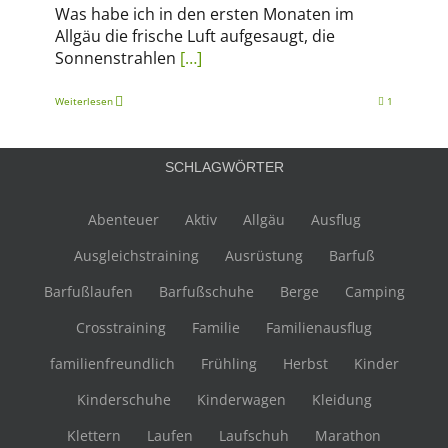
Was habe ich in den ersten Monaten im
Allgäu die frische Luft aufgesaugt, die
Sonnenstrahlen
[…]
Weiterlesen
1
SCHLAGWÖRTER
Abenteuer
Aktiv
Allgäu
Ausflug
Ausgleichstraining
Ausrüstung
Barfuß
Barfußlaufen
Barfußschuhe
Berge
Camping
Crosstraining
Familie
Familienausflug
familienfreundlich
Frühling
Herbst
Kinder
Kinderschuhe
Kinderwagen
Kleidung
Klettern
Laufen
Laufschuh
Marathon