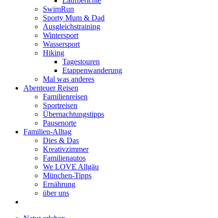
Laufberichte
SwimRun
Sporty Mum & Dad
Ausgleichstraining
Wintersport
Wassersport
Hiking
Tagestouren
Etappenwanderung
Mal was anderes
Abenteuer Reisen
Familienreisen
Sportreisen
Übernachtungstipps
Pausenorte
Familien-Alltag
Dies & Das
Kreativzimmer
Familienautos
We LOVE Allgäu
München-Tipps
Ernährung
über uns