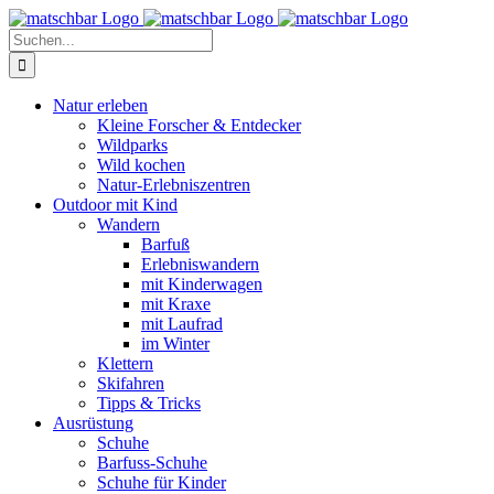
Zum
Facebook
X
Instagram
Pinterest
Inhalt
Suche
springen
nach:
Natur erleben
Kleine Forscher & Entdecker
Wildparks
Wild kochen
Natur-Erlebniszentren
Outdoor mit Kind
Wandern
Barfuß
Erlebniswandern
mit Kinderwagen
mit Kraxe
mit Laufrad
im Winter
Klettern
Skifahren
Tipps & Tricks
Ausrüstung
Schuhe
Barfuss-Schuhe
Schuhe für Kinder