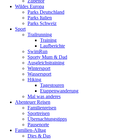
Zubehör
Wildes Europa
Parks Deutschland
Parks Italien
Parks Schweiz
Sport
Trailrunning
Training
Laufberichte
SwimRun
Sporty Mum & Dad
Ausgleichstraining
Wintersport
Wassersport
Hiking
Tagestouren
Etappenwanderung
Mal was anderes
Abenteuer Reisen
Familienreisen
Sportreisen
Übernachtungstipps
Pausenorte
Familien-Alltag
Dies & Das