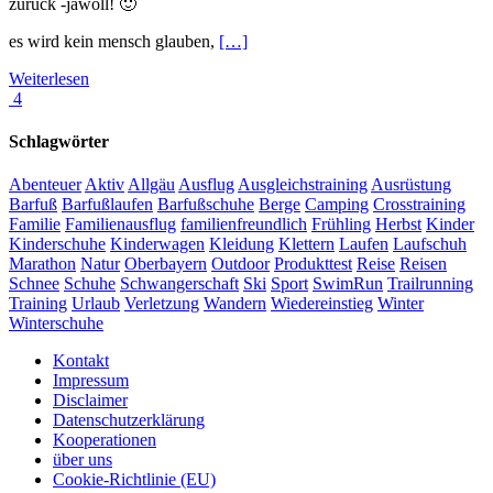
zurück -jawoll! 🙂
es wird kein mensch glauben,
[…]
Weiterlesen
4
Schlagwörter
Abenteuer
Aktiv
Allgäu
Ausflug
Ausgleichstraining
Ausrüstung
Barfuß
Barfußlaufen
Barfußschuhe
Berge
Camping
Crosstraining
Familie
Familienausflug
familienfreundlich
Frühling
Herbst
Kinder
Kinderschuhe
Kinderwagen
Kleidung
Klettern
Laufen
Laufschuh
Marathon
Natur
Oberbayern
Outdoor
Produkttest
Reise
Reisen
Schnee
Schuhe
Schwangerschaft
Ski
Sport
SwimRun
Trailrunning
Training
Urlaub
Verletzung
Wandern
Wiedereinstieg
Winter
Winterschuhe
Kontakt
Impressum
Disclaimer
Datenschutzerklärung
Kooperationen
über uns
Cookie-Richtlinie (EU)