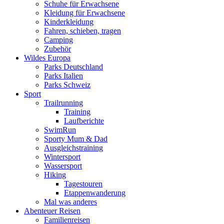
Schuhe für Erwachsene
Kleidung für Erwachsene
Kinderkleidung
Fahren, schieben, tragen
Camping
Zubehör
Wildes Europa
Parks Deutschland
Parks Italien
Parks Schweiz
Sport
Trailrunning
Training
Laufberichte
SwimRun
Sporty Mum & Dad
Ausgleichstraining
Wintersport
Wassersport
Hiking
Tagestouren
Etappenwanderung
Mal was anderes
Abenteuer Reisen
Familienreisen