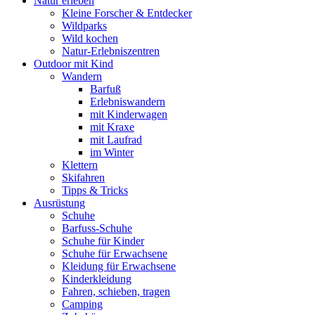
Natur erleben
Kleine Forscher & Entdecker
Wildparks
Wild kochen
Natur-Erlebniszentren
Outdoor mit Kind
Wandern
Barfuß
Erlebniswandern
mit Kinderwagen
mit Kraxe
mit Laufrad
im Winter
Klettern
Skifahren
Tipps & Tricks
Ausrüstung
Schuhe
Barfuss-Schuhe
Schuhe für Kinder
Schuhe für Erwachsene
Kleidung für Erwachsene
Kinderkleidung
Fahren, schieben, tragen
Camping