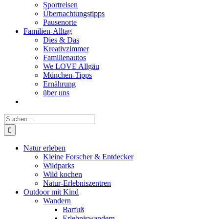
Sportreisen
Übernachtungstipps
Pausenorte
Familien-Alltag
Dies & Das
Kreativzimmer
Familienautos
We LOVE Allgäu
München-Tipps
Ernährung
über uns
Suche
nach:
Natur erleben
Kleine Forscher & Entdecker
Wildparks
Wild kochen
Natur-Erlebniszentren
Outdoor mit Kind
Wandern
Barfuß
Erlebniswandern