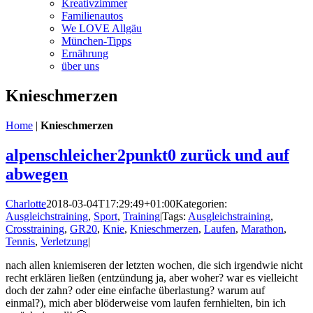
Kreativzimmer
Familienautos
We LOVE Allgäu
München-Tipps
Ernährung
über uns
Knieschmerzen
Home
|
Knieschmerzen
alpenschleicher2punkt0 zurück und auf
abwegen
Charlotte
2018-03-04T17:29:49+01:00
Kategorien:
Ausgleichstraining
,
Sport
,
Training
|
Tags:
Ausgleichstraining
,
Crosstraining
,
GR20
,
Knie
,
Knieschmerzen
,
Laufen
,
Marathon
,
Tennis
,
Verletzung
|
nach allen kniemiseren der letzten wochen, die sich irgendwie nicht
recht erklären ließen (entzündung ja, aber woher? war es vielleicht
doch der zahn? oder eine einfache überlastung? warum auf
einmal?), mich aber blöderweise vom laufen fernhielten, bin ich