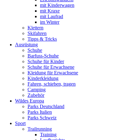
mit Kinderwagen
mit Kraxe
mit Laufrad
im Winter
Klettern
Skifahren
Tipps & Tricks
Ausrüstung
Schuhe
Barfuss-Schuhe
Schuhe für Kinder
Schuhe für Erwachsene
Kleidung für Erwachsene
Kinderkleidung
Fahren, schieben, tragen
Camping
Zubehör
Wildes Europa
Parks Deutschland
Parks Italien
Parks Schweiz
Sport
Trailrunning
Training