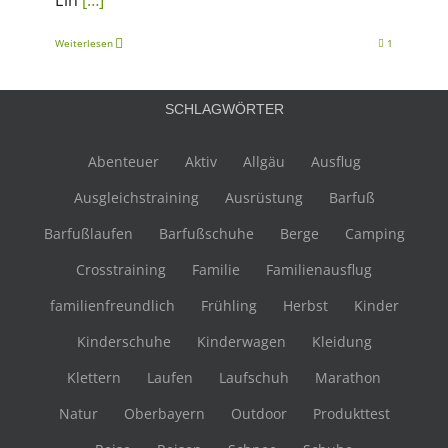
Weiterlesen
1
SCHLAGWÖRTER
Abenteuer
Aktiv
Allgäu
Ausflug
Ausgleichstraining
Ausrüstung
Barfuß
Barfußlaufen
Barfußschuhe
Berge
Camping
Crosstraining
Familie
Familienausflug
familienfreundlich
Frühling
Herbst
Kinder
Kinderschuhe
Kinderwagen
Kleidung
Klettern
Laufen
Laufschuh
Marathon
Natur
Oberbayern
Outdoor
Produkttest