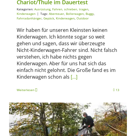
Chariot/Thule im Dauertest
Kategorien:
Ausrüstung
,
Fahren, schieben, tragen
,
Kinderwagen
|
Tags:
Abenteuer
,
Bollerwagen
,
Buggy
,
Fahrradanhänger
,
Gepäck
,
Kinderwagen
,
Outdoor
Wir haben für unseren Kleinsten keinen
Kinderwagen. Ich könnte sogar so weit
gehen und sagen, dass wir überzeugte
Nicht-Kinderwagen-Fahrer sind. Nicht falsch
verstehen, ich habe nichts gegen
Kinderwagen. Aber für uns hat sich das
einfach nicht gelohnt. Die Große fand es im
Kinderwagen schon als
[…]
Weiterlesen
13
Ausrüstung
Fahren, schieben, tragen
Kinderwagen