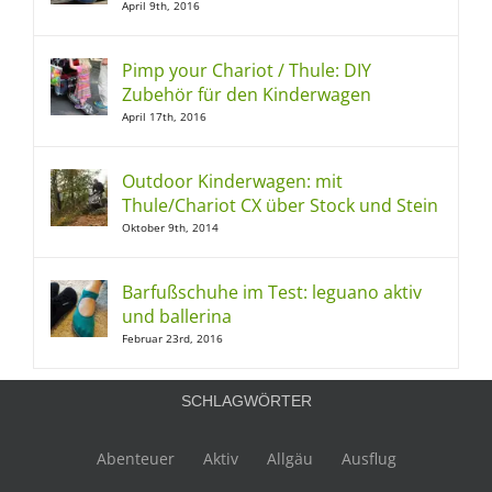
April 9th, 2016
Pimp your Chariot / Thule: DIY
Zubehör für den Kinderwagen
April 17th, 2016
Outdoor Kinderwagen: mit
Thule/Chariot CX über Stock und Stein
Oktober 9th, 2014
Barfußschuhe im Test: leguano aktiv
und ballerina
Februar 23rd, 2016
SCHLAGWÖRTER
Abenteuer
Aktiv
Allgäu
Ausflug