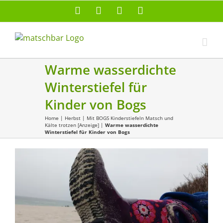
Zum
Facebook
X
Instagram
Pinterest
Inhalt
springen
Warme wasserdichte
Winterstiefel für
Kinder von Bogs
Home
|
Herbst
|
Mit BOGS Kinderstiefeln Matsch und
Kälte trotzen [Anzeige]
|
Warme wasserdichte
Winterstiefel für Kinder von Bogs