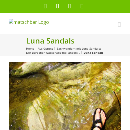
Zum
Facebook
X
Instagram
Pinterest
Inhalt
springen
Luna Sandals
Home
|
Ausrüstung
|
Bachwandern mit Luna Sandals:
Der Duracher Wasserweg mal anders…
|
Luna Sandals