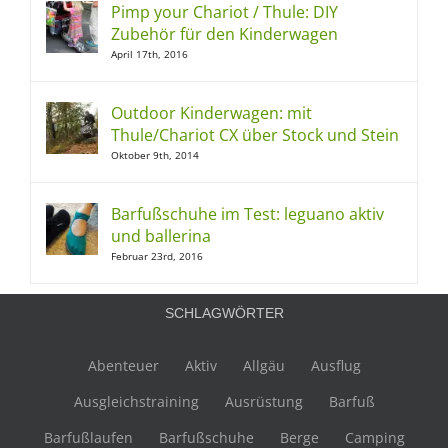
Pimp your Chariot / Thule: DIY
Zubehör für den Kinderwagen
April 17th, 2016
Outdoor Kinderwagen: mit
Thule/Chariot CX über Stock und Stein
Oktober 9th, 2014
Barfußschuhe im Test: leguano aktiv
und ballerina
Februar 23rd, 2016
SCHLAGWÖRTER
Abenteuer
Aktiv
Allgäu
Ausflug
Ausgleichstraining
Ausrüstung
Barfuß
Barfußlaufen
Barfußschuhe
Berge
Camping