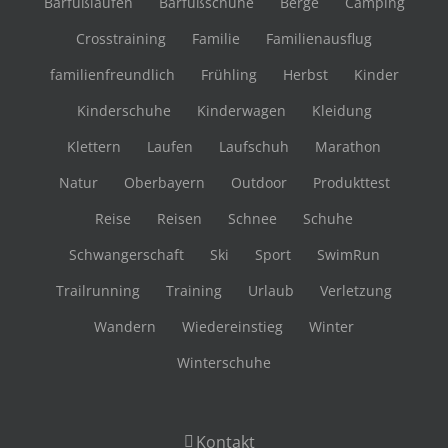
Barfußlaufen
Barfußschuhe
Berge
Camping
Crosstraining
Familie
Familienausflug
familienfreundlich
Frühling
Herbst
Kinder
Kinderschuhe
Kinderwagen
Kleidung
Klettern
Laufen
Laufschuh
Marathon
Natur
Oberbayern
Outdoor
Produkttest
Reise
Reisen
Schnee
Schuhe
Schwangerschaft
Ski
Sport
SwimRun
Trailrunning
Training
Urlaub
Verletzung
Wandern
Wiedereinstieg
Winter
Winterschuhe
Kontakt