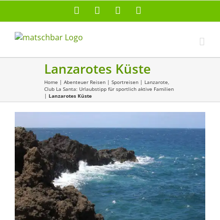
Zum
Facebook
X
Instagram
Pinterest
Inhalt
springen
Lanzarotes Küste
Home
|
Abenteuer Reisen
|
Sportreisen
|
Lanzarote,
Club La Santa: Urlaubstipp für sportlich aktive Familien
|
Lanzarotes Küste