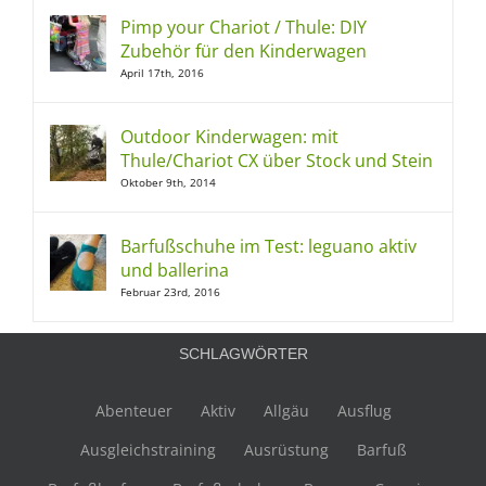
Pimp your Chariot / Thule: DIY
Zubehör für den Kinderwagen
April 17th, 2016
Outdoor Kinderwagen: mit
Thule/Chariot CX über Stock und Stein
Oktober 9th, 2014
Barfußschuhe im Test: leguano aktiv
und ballerina
Februar 23rd, 2016
SCHLAGWÖRTER
Abenteuer
Aktiv
Allgäu
Ausflug
Ausgleichstraining
Ausrüstung
Barfuß