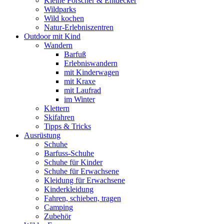
Kleine Forscher & Entdecker
Wildparks
Wild kochen
Natur-Erlebniszentren
Outdoor mit Kind
Wandern
Barfuß
Erlebniswandern
mit Kinderwagen
mit Kraxe
mit Laufrad
im Winter
Klettern
Skifahren
Tipps & Tricks
Ausrüstung
Schuhe
Barfuss-Schuhe
Schuhe für Kinder
Schuhe für Erwachsene
Kleidung für Erwachsene
Kinderkleidung
Fahren, schieben, tragen
Camping
Zubehör