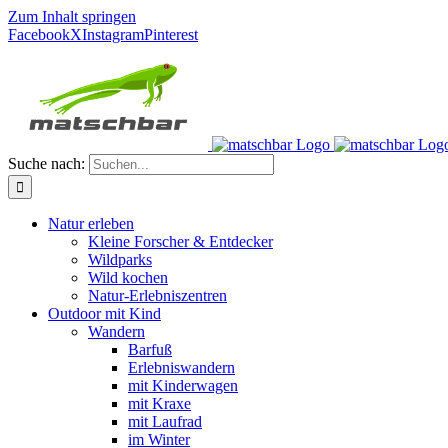
Zum Inhalt springen
Facebook
X
Instagram
Pinterest
Suche nach:
Natur erleben
Kleine Forscher & Entdecker
Wildparks
Wild kochen
Natur-Erlebniszentren
Outdoor mit Kind
Wandern
Barfuß
Erlebniswandern
mit Kinderwagen
mit Kraxe
mit Laufrad
im Winter