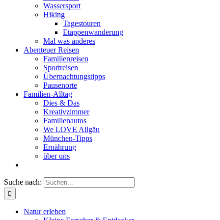
Wassersport
Hiking
Tagestouren
Etappenwanderung
Mal was anderes
Abenteuer Reisen
Familienreisen
Sportreisen
Übernachtungstipps
Pausenorte
Familien-Alltag
Dies & Das
Kreativzimmer
Familienautos
We LOVE Allgäu
München-Tipps
Ernährung
über uns
Suche nach:
Natur erleben