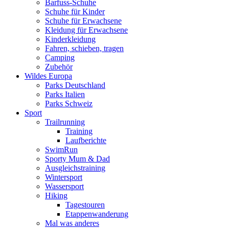
Barfuss-Schuhe
Schuhe für Kinder
Schuhe für Erwachsene
Kleidung für Erwachsene
Kinderkleidung
Fahren, schieben, tragen
Camping
Zubehör
Wildes Europa
Parks Deutschland
Parks Italien
Parks Schweiz
Sport
Trailrunning
Training
Laufberichte
SwimRun
Sporty Mum & Dad
Ausgleichstraining
Wintersport
Wassersport
Hiking
Tagestouren
Etappenwanderung
Mal was anderes