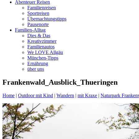
Abenteuer Reisen
Familienreisen
Sportreisen
Übernachtungstipps
Pausenorte
Familien-Alltag
Dies & Das
Kreativzimmer
Familienautos
We LOVE Allgäu
München-Tipps
Ernährung
über uns
Frankenwald_Ausblick_Thueringen
Home
|
Outdoor mit Kind
|
Wandern
|
mit Kraxe
|
Naturpark Frankenw