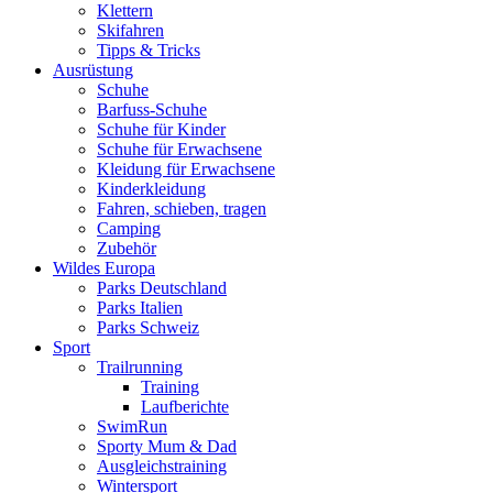
Klettern
Skifahren
Tipps & Tricks
Ausrüstung
Schuhe
Barfuss-Schuhe
Schuhe für Kinder
Schuhe für Erwachsene
Kleidung für Erwachsene
Kinderkleidung
Fahren, schieben, tragen
Camping
Zubehör
Wildes Europa
Parks Deutschland
Parks Italien
Parks Schweiz
Sport
Trailrunning
Training
Laufberichte
SwimRun
Sporty Mum & Dad
Ausgleichstraining
Wintersport