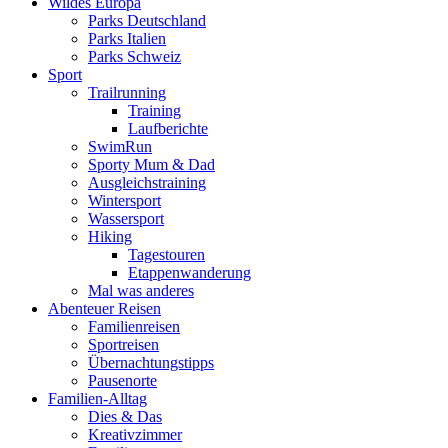
Wildes Europa
Parks Deutschland
Parks Italien
Parks Schweiz
Sport
Trailrunning
Training
Laufberichte
SwimRun
Sporty Mum & Dad
Ausgleichstraining
Wintersport
Wassersport
Hiking
Tagestouren
Etappenwanderung
Mal was anderes
Abenteuer Reisen
Familienreisen
Sportreisen
Übernachtungstipps
Pausenorte
Familien-Alltag
Dies & Das
Kreativzimmer