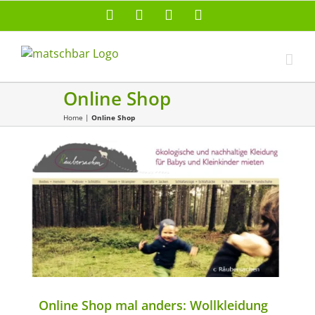
Zum
Facebook
X
Instagram
Pinterest
Inhalt
springen
Online Shop
Home
|
Online Shop
Ausrüstung
Herbst
Kinderkleidung
Kleidung
Winter
Wolle
Online Shop mal anders: Wollkleidung