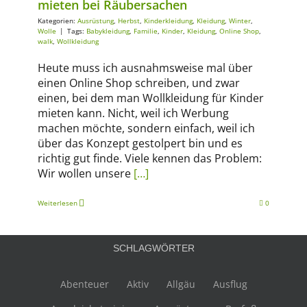
mieten bei Räubersachen
Kategorien:
Ausrüstung
,
Herbst
,
Kinderkleidung
,
Kleidung
,
Winter
,
Wolle
|
Tags:
Babykleidung
,
Familie
,
Kinder
,
Kleidung
,
Online Shop
,
walk
,
Wollkleidung
Heute muss ich ausnahmsweise mal über
einen Online Shop schreiben, und zwar
einen, bei dem man Wollkleidung für Kinder
mieten kann. Nicht, weil ich Werbung
machen möchte, sondern einfach, weil ich
über das Konzept gestolpert bin und es
richtig gut finde. Viele kennen das Problem:
Wir wollen unsere
[…]
Weiterlesen
0
SCHLAGWÖRTER
Abenteuer
Aktiv
Allgäu
Ausflug