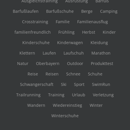
Ausgleichstraining
Ausrüstung
Barfuß
Barfußlaufen
Barfußschuhe
Berge
Camping
Crosstraining
Familie
Familienausflug
familienfreundlich
Frühling
Herbst
Kinder
Kinderschuhe
Kinderwagen
Kleidung
Klettern
Laufen
Laufschuh
Marathon
Natur
Oberbayern
Outdoor
Produkttest
Reise
Reisen
Schnee
Schuhe
Schwangerschaft
Ski
Sport
SwimRun
Trailrunning
Training
Urlaub
Verletzung
Wandern
Wiedereinstieg
Winter
Winterschuhe