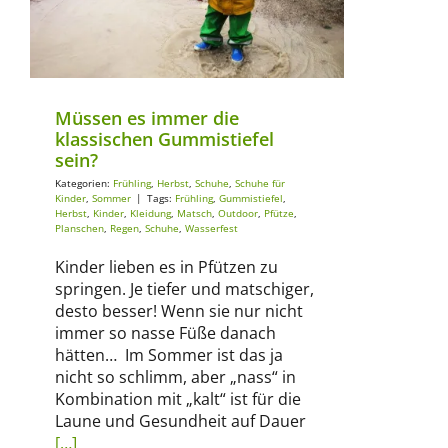
Frühling
Herbst
Schuhe
Schuhe für Kinder
Sommer
Müssen es immer die
klassischen Gummistiefel
sein?
Kategorien:
Frühling
,
Herbst
,
Schuhe
,
Schuhe für
Kinder
,
Sommer
|
Tags:
Frühling
,
Gummistiefel
,
Herbst
,
Kinder
,
Kleidung
,
Matsch
,
Outdoor
,
Pfütze
,
Planschen
,
Regen
,
Schuhe
,
Wasserfest
Kinder lieben es in Pfützen zu
springen. Je tiefer und matschiger,
desto besser! Wenn sie nur nicht
immer so nasse Füße danach
hätten… Im Sommer ist das ja
nicht so schlimm, aber „nass“ in
Kombination mit „kalt“ ist für die
Laune und Gesundheit auf Dauer
[…]