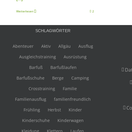
Weiterlesen
2
SCHLAGWÖRTER
Abenteuer
Aktiv
Allgäu
Ausflug
Ausgleichstraining
Ausrüstung
Barfuß
Barfußlaufen
Da
Barfußschuhe
Berge
Camping
Crosstraining
Familie
Familienausflug
familienfreundlich
Co
Frühling
Herbst
Kinder
Kinderschuhe
Kinderwagen
Kleidung
Klettern
Laufen