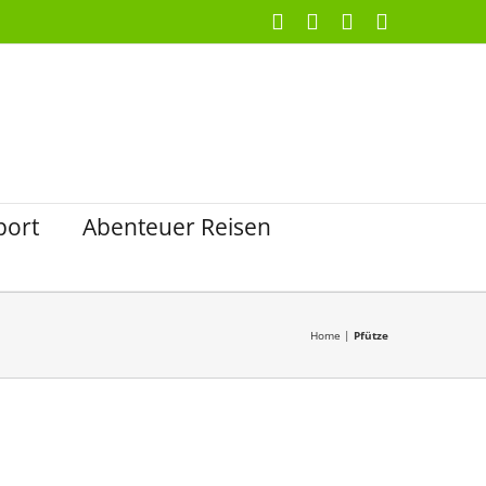
Facebook
X
Instagram
Pinterest
port
Abenteuer Reisen
Home
|
Pfütze