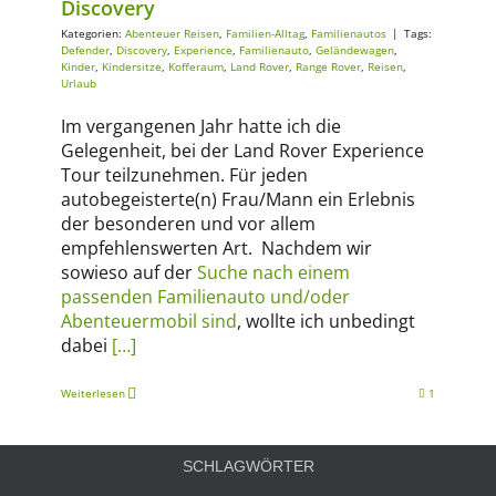
Discovery
Kategorien:
Abenteuer Reisen
,
Familien-Alltag
,
Familienautos
|
Tags:
Defender
,
Discovery
,
Experience
,
Familienauto
,
Geländewagen
,
Kinder
,
Kindersitze
,
Kofferaum
,
Land Rover
,
Range Rover
,
Reisen
,
Urlaub
Im vergangenen Jahr hatte ich die
Gelegenheit, bei der Land Rover Experience
Tour teilzunehmen. Für jeden
autobegeisterte(n) Frau/Mann ein Erlebnis
der besonderen und vor allem
empfehlenswerten Art. Nachdem wir
sowieso auf der
Suche nach einem
passenden Familienauto und/oder
Abenteuermobil sind
, wollte ich unbedingt
dabei
[…]
Weiterlesen
1
SCHLAGWÖRTER