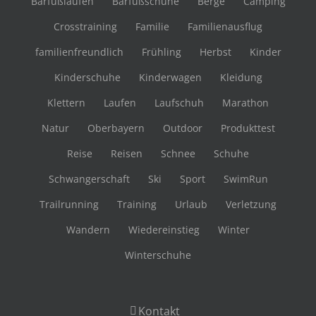
Barfußlaufen
Barfußschuhe
Berge
Camping
Crosstraining
Familie
Familienausflug
familienfreundlich
Frühling
Herbst
Kinder
Kinderschuhe
Kinderwagen
Kleidung
Klettern
Laufen
Laufschuh
Marathon
Natur
Oberbayern
Outdoor
Produkttest
Reise
Reisen
Schnee
Schuhe
Schwangerschaft
Ski
Sport
SwimRun
Trailrunning
Training
Urlaub
Verletzung
Wandern
Wiedereinstieg
Winter
Winterschuhe
Kontakt