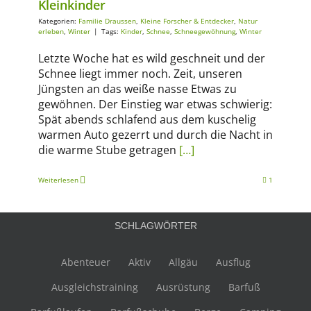
Kleinkinder
Kategorien:
Familie Draussen
,
Kleine Forscher & Entdecker
,
Natur
erleben
,
Winter
|
Tags:
Kinder
,
Schnee
,
Schneegewöhnung
,
Winter
Letzte Woche hat es wild geschneit und der
Schnee liegt immer noch. Zeit, unseren
Jüngsten an das weiße nasse Etwas zu
gewöhnen. Der Einstieg war etwas schwierig:
Spät abends schlafend aus dem kuschelig
warmen Auto gezerrt und durch die Nacht in
die warme Stube getragen
[…]
Weiterlesen
1
SCHLAGWÖRTER
Abenteuer
Aktiv
Allgäu
Ausflug
Ausgleichstraining
Ausrüstung
Barfuß