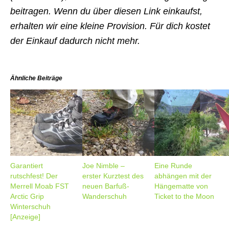
beitragen. Wenn du über diesen Link einkaufst,
erhalten wir eine kleine Provision. Für dich kostet
der Einkauf dadurch nicht mehr.
Ähnliche Beiträge
Garantiert
Joe Nimble –
Eine Runde
rutschfest! Der
erster Kurztest des
abhängen mit der
Merrell Moab FST
neuen Barfuß-
Hängematte von
Arctic Grip
Wanderschuh
Ticket to the Moon
Winterschuh
[Anzeige]