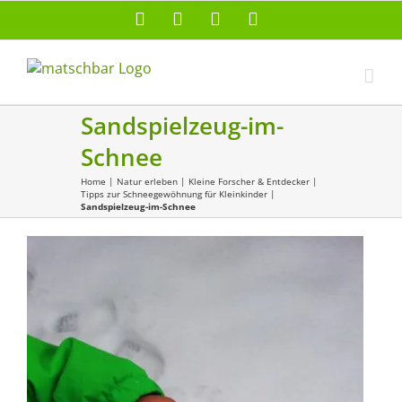
Zum
Facebook
X
Instagram
Pinterest
Inhalt
springen
Sandspielzeug-im-
Schnee
Home
|
Natur erleben
|
Kleine Forscher & Entdecker
|
Tipps zur Schneegewöhnung für Kleinkinder
|
Sandspielzeug-im-Schnee