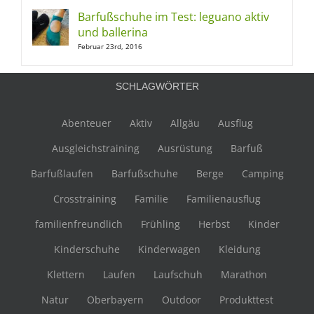
Barfußschuhe im Test: leguano aktiv
und ballerina
Februar 23rd, 2016
SCHLAGWÖRTER
Abenteuer
Aktiv
Allgäu
Ausflug
Ausgleichstraining
Ausrüstung
Barfuß
Barfußlaufen
Barfußschuhe
Berge
Camping
Crosstraining
Familie
Familienausflug
familienfreundlich
Frühling
Herbst
Kinder
Kinderschuhe
Kinderwagen
Kleidung
Klettern
Laufen
Laufschuh
Marathon
Natur
Oberbayern
Outdoor
Produkttest