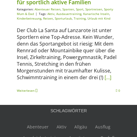
für sportlich aktive Familien
Kategorien:
Abenteuer Reisen
,
Spanien
,
Sport
,
Sportreisen
,
Sporty
Mum & Dad
|
Tags:
Aktiv
,
Ausdauertraining
,
Kanarische Inseln
,
Kinderbetreuung
,
Reisen
,
Sporturlaub
,
Training
,
Urlaub mit Kind
Der Club La Santa auf Lanzarote ist unter
Sportlern eine Top-Adresse. Kein Wunder,
denn das Sportangebot ist riesig: Mit dem
Rennrad oder Mountainbike quer über die
Insel, Zirkeltraining, Powergymnastik, Padel
Tennis, Stretching in den frühen
Morgenstunden mit traumhafter Kulisse,
Schwimmtraining in einem der drei (!)
[…]
Weiterlesen
0
SCHLAGWÖRTER
Abenteuer
Aktiv
Allgäu
Ausflug