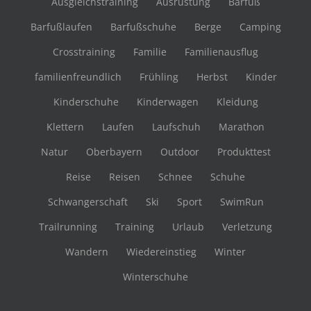
Ausgleichstraining
Ausrüstung
Barfuß
Barfußlaufen
Barfußschuhe
Berge
Camping
Crosstraining
Familie
Familienausflug
familienfreundlich
Frühling
Herbst
Kinder
Kinderschuhe
Kinderwagen
Kleidung
Klettern
Laufen
Laufschuh
Marathon
Natur
Oberbayern
Outdoor
Produkttest
Reise
Reisen
Schnee
Schuhe
Schwangerschaft
Ski
Sport
SwimRun
Trailrunning
Training
Urlaub
Verletzung
Wandern
Wiedereinstieg
Winter
Winterschuhe