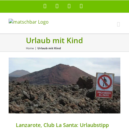
Zum
Facebook
X
Instagram
Pinterest
Inhalt
springen
Urlaub mit Kind
Home
|
Urlaub mit Kind
Abenteuer Reisen
Spanien
Sport
Sportreisen
Sporty Mum & Dad
Lanzarote, Club La Santa: Urlaubstipp