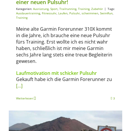
einer neuen Pulsuhr!
Kategorien:
Ausrüstung
,
Sport
,
Trailrunning
,
Training
,
Zubehör
|
Tags:
Ausdauertraining
,
Fitnessuhr
,
Laufen
,
Pulsuhr
,
schwimmen
,
SwimRun
,
Training
Meine alte Garmin Forerunner 310X kommt
in die Jahre, ich brauche eine neue Pulsuhr
fürs Training. Erst wollte ich es nicht wahr
haben, schließlich ist mir meine Garmin
sechs Jahre lang stets eine treue Begleiterin
gewesen.
Laufmotivation mit schicker Pulsuhr
Gekauft habe ich die Garmin Forerunner zu
[…]
Weiterlesen
3