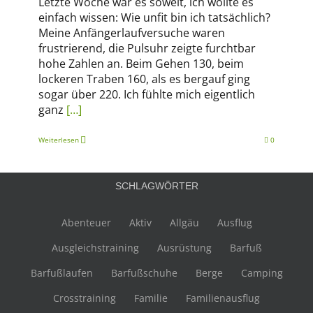
Letzte Woche war es soweit, ich wollte es
einfach wissen: Wie unfit bin ich tatsächlich?
Meine Anfängerlaufversuche waren
frustrierend, die Pulsuhr zeigte furchtbar
hohe Zahlen an. Beim Gehen 130, beim
lockeren Traben 160, als es bergauf ging
sogar über 220. Ich fühlte mich eigentlich
ganz
[…]
Weiterlesen
0
SCHLAGWÖRTER
Abenteuer
Aktiv
Allgäu
Ausflug
Ausgleichstraining
Ausrüstung
Barfuß
Barfußlaufen
Barfußschuhe
Berge
Camping
Crosstraining
Familie
Familienausflug