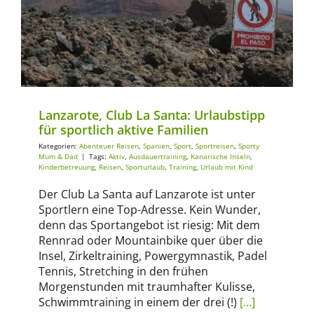
Abenteuer Reisen
Spanien
Sport
Sportreisen
Sporty Mum & Dad
Lanzarote, Club La Santa: Urlaubstipp
für sportlich aktive Familien
Kategorien:
Abenteuer Reisen
,
Spanien
,
Sport
,
Sportreisen
,
Sporty
Mum & Dad
|
Tags:
Aktiv
,
Ausdauertraining
,
Kanarische Inseln
,
Kinderbetreuung
,
Reisen
,
Sporturlaub
,
Training
,
Urlaub mit Kind
Der Club La Santa auf Lanzarote ist unter
Sportlern eine Top-Adresse. Kein Wunder,
denn das Sportangebot ist riesig: Mit dem
Rennrad oder Mountainbike quer über die
Insel, Zirkeltraining, Powergymnastik, Padel
Tennis, Stretching in den frühen
Morgenstunden mit traumhafter Kulisse,
Schwimmtraining in einem der drei (!)
[…]