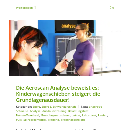
Weiterlesen
0
Sport
Sport & Schwangerschaft
Die Aeroscan Analyse beweist es:
Kinderwagenschieben steigert die
Grundlagenausdauer!
Kategorien:
Sport
,
Sport & Schwangerschaft
|
Tags:
anaerobe
Schwelle
,
Analyse
,
Ausdauertraining
,
Belastungstest
,
Fettstoffwechsel
,
Grundlagenausdauer
,
Laktat
,
Laktattest
,
Laufen
,
Puls
,
Spiroergometrie
,
Training
,
Trainingsbereiche