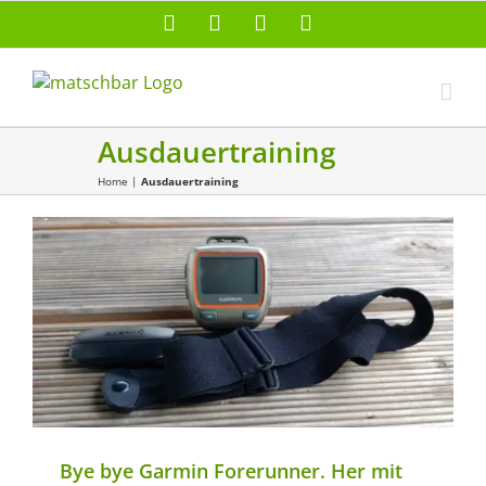
Zum
Facebook
X
Instagram
Pinterest
Inhalt
springen
Ausdauertraining
Home
|
Ausdauertraining
Ausrüstung
Sport
Trailrunning
Training
Zubehör
Bye bye Garmin Forerunner. Her mit