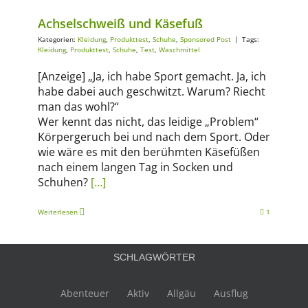
Achselschweiß und Käsefuß
Kategorien:
Kleidung
,
Produkttest
,
Schuhe
,
Sponsored Post
|
Tags:
Kleidung
,
Produkttest
,
Schuhe
,
Test
,
Waschmittel
[Anzeige] „Ja, ich habe Sport gemacht. Ja, ich
habe dabei auch geschwitzt. Warum? Riecht
man das wohl?“
Wer kennt das nicht, das leidige „Problem“
Körpergeruch bei und nach dem Sport. Oder
wie wäre es mit den berühmten Käsefüßen
nach einem langen Tag in Socken und
Schuhen?
[…]
Weiterlesen
1
SCHLAGWÖRTER
Abenteuer
Aktiv
Allgäu
Ausflug