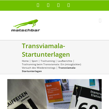
Zum
Facebook
X
Instagram
Pinterest
Inhalt
springen
Transviamala-
Startunterlagen
Home
|
Sport
|
Trailrunning
|
Laufberichte
|
Trailrunning beim Transviamala: Ein (missglückter)
Versuch des Wiedereinstiegs
|
Transviamala-
Startunterlagen