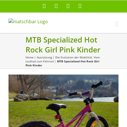
Zum
Facebook
X
Instagram
Pinterest
Inhalt
springen
MTB Specialized Hot
Rock Girl Pink Kinder
Home
|
Ausrüstung
|
Die Evolution der Mobilität: Vom
Laufrad zum Fahrrad
|
MTB Specialized Hot Rock Girl
Pink Kinder