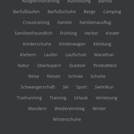
Ausgleichstraining
Ausrüstung
Barfuß
Barfußlaufen
Barfußschuhe
Berge
Camping
Crosstraining
Familie
Familienausflug
familienfreundlich
Frühling
Herbst
Kinder
Kinderschuhe
Kinderwagen
Kleidung
Klettern
Laufen
Laufschuh
Marathon
Natur
Oberbayern
Outdoor
Produkttest
Reise
Reisen
Schnee
Schuhe
Schwangerschaft
Ski
Sport
SwimRun
Trailrunning
Training
Urlaub
Verletzung
Wandern
Wiedereinstieg
Winter
Winterschuhe