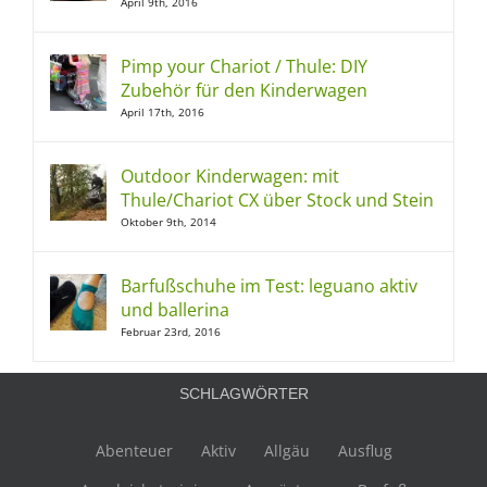
April 9th, 2016
Pimp your Chariot / Thule: DIY
Zubehör für den Kinderwagen
April 17th, 2016
Outdoor Kinderwagen: mit
Thule/Chariot CX über Stock und Stein
Oktober 9th, 2014
Barfußschuhe im Test: leguano aktiv
und ballerina
Februar 23rd, 2016
SCHLAGWÖRTER
Abenteuer
Aktiv
Allgäu
Ausflug