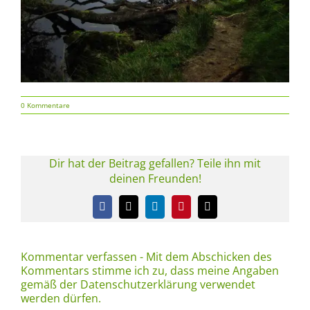
0 Kommentare
Dir hat der Beitrag gefallen? Teile ihn mit
deinen Freunden!
Facebook
X
LinkedIn
Pinterest
E-
Mail
Kommentar verfassen - Mit dem Abschicken des
Kommentars stimme ich zu, dass meine Angaben
gemäß der Datenschutzerklärung verwendet
werden dürfen.