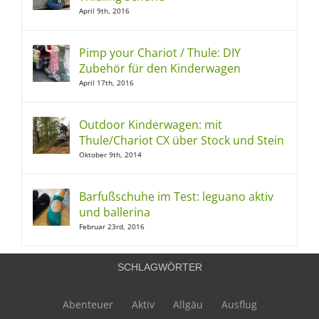
April 9th, 2016
Pimp your Chariot / Thule: DIY
Zubehör für den Kinderwagen
April 17th, 2016
Outdoor Kinderwagen: mit
Thule/Chariot CX über Stock und Stein
Oktober 9th, 2014
Barfußschuhe im Test: leguano aktiv
und ballerina
Februar 23rd, 2016
SCHLAGWÖRTER
Abenteuer
Aktiv
Allgäu
Ausflug