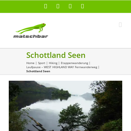
Zum
Facebook
X
Instagram
Pinterest
Inhalt
springen
Schottland Seen
Home
|
Sport
|
Hiking
|
Etappenwanderung
|
Laufpause – WEST HIGHLAND WAY Fernwanderweg
|
Schottland Seen