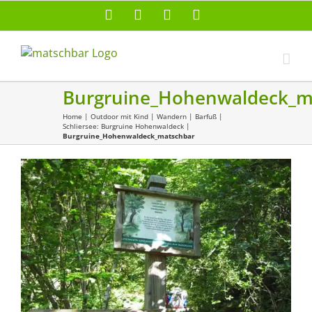
Zum
Facebook
X
Instagram
Pinterest
Inhalt
springen
Burgruine_Hohenwaldeck_m
Home
|
Outdoor mit Kind
|
Wandern
|
Barfuß
|
Schliersee: Burgruine Hohenwaldeck
|
Burgruine_Hohenwaldeck_matschbar