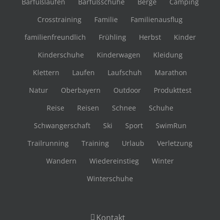
Barfußlaufen
Barfußschuhe
Berge
Camping
Crosstraining
Familie
Familienausflug
familienfreundlich
Frühling
Herbst
Kinder
Kinderschuhe
Kinderwagen
Kleidung
Klettern
Laufen
Laufschuh
Marathon
Natur
Oberbayern
Outdoor
Produkttest
Reise
Reisen
Schnee
Schuhe
Schwangerschaft
Ski
Sport
SwimRun
Trailrunning
Training
Urlaub
Verletzung
Wandern
Wiedereinstieg
Winter
Winterschuhe
Kontakt