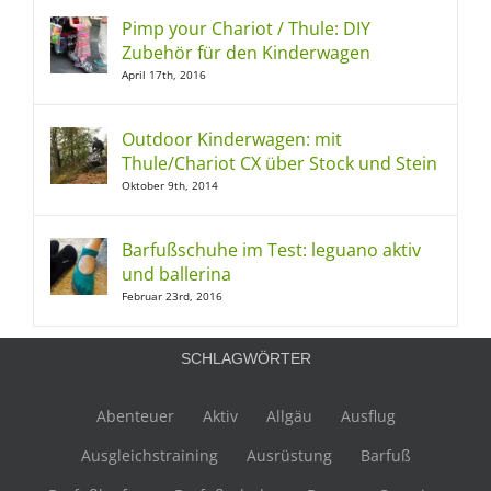
Pimp your Chariot / Thule: DIY
Zubehör für den Kinderwagen
April 17th, 2016
Outdoor Kinderwagen: mit
Thule/Chariot CX über Stock und Stein
Oktober 9th, 2014
Barfußschuhe im Test: leguano aktiv
und ballerina
Februar 23rd, 2016
SCHLAGWÖRTER
Abenteuer
Aktiv
Allgäu
Ausflug
Ausgleichstraining
Ausrüstung
Barfuß