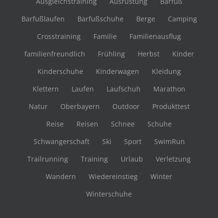
Ausgleichstraining
Ausrüstung
Barfuß
Barfußlaufen
Barfußschuhe
Berge
Camping
Crosstraining
Familie
Familienausflug
familienfreundlich
Frühling
Herbst
Kinder
Kinderschuhe
Kinderwagen
Kleidung
Klettern
Laufen
Laufschuh
Marathon
Natur
Oberbayern
Outdoor
Produkttest
Reise
Reisen
Schnee
Schuhe
Schwangerschaft
Ski
Sport
SwimRun
Trailrunning
Training
Urlaub
Verletzung
Wandern
Wiedereinstieg
Winter
Winterschuhe