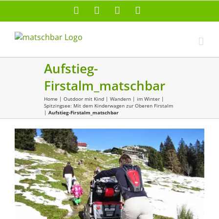
Zum
Facebook
X
Instagram
Pinterest
Inhalt
springen
Aufstieg-
Firstalm_matschbar
Home
|
Outdoor mit Kind
|
Wandern
|
im Winter
|
Spitzingsee: Mit dem Kinderwagen zur Oberen Firstalm
|
Aufstieg-Firstalm_matschbar