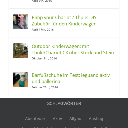
April 9th, 2016
Pimp your Chariot / Thule: DIY
Zubehör für den Kinderwagen
April 17th, 2016
Outdoor Kinderwagen: mit
Thule/Chariot CX über Stock und Stein
Oktober 9th, 2014
Barfußschuhe im Test: leguano aktiv
und ballerina
Februar 23rd, 2016
SCHLAGWÖRTER
Abenteuer
Aktiv
Allgäu
Ausflug