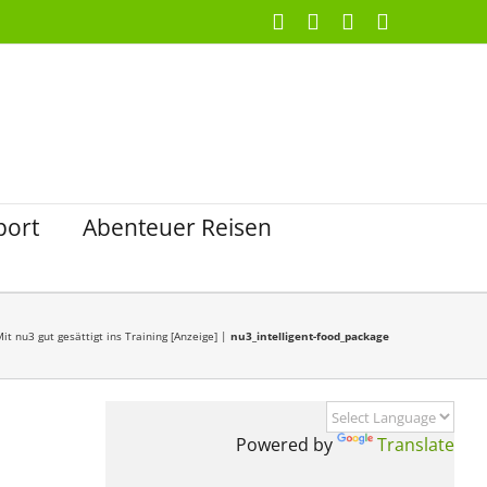
Facebook
X
Instagram
Pinterest
port
Abenteuer Reisen
it nu3 gut gesättigt ins Training [Anzeige]
|
nu3_intelligent-food_package
Powered by
Translate