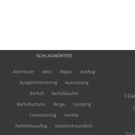
SCHLAGWÖRTER
Abenteuer
Aktiv
Allgäu
Ausflug
Ausgleichstraining
Ausrüstung
Barfuß
Barfußlaufen
Da
Barfußschuhe
Berge
Camping
Crosstraining
Familie
Familienausflug
familienfreundlich
Co