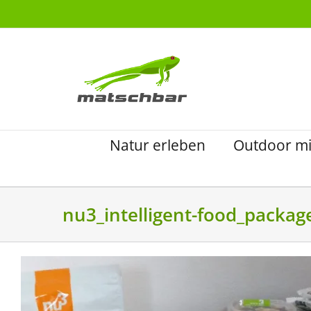
Zum
Inhalt
springen
Natur erleben
Outdoor mi
nu3_intelligent-food_packag