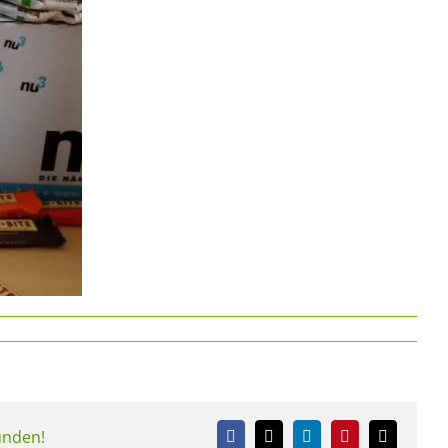
eunden!
Facebook
X
LinkedIn
Pinterest
E-