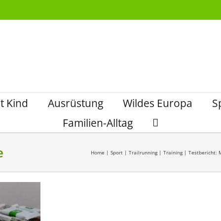
t Kind
Ausrüstung
Wildes Europa
S
Familien-Alltag
e
Home
|
Sport
|
Trailrunning
|
Training
|
Testbericht: M