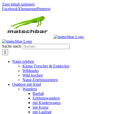
Zum Inhalt springen
Facebook
X
Instagram
Pinterest
Suche nach:
Natur erleben
Kleine Forscher & Entdecker
Wildparks
Wild kochen
Natur-Erlebniszentren
Outdoor mit Kind
Wandern
Barfuß
Erlebniswandern
mit Kinderwagen
mit Kraxe
mit Laufrad