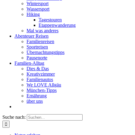
Wintersport
Wassersport
Hiking
Tagestouren
Etappenwanderung
Mal was anderes
Abenteuer Reisen
Familienreisen
Sportreisen
Übernachtungstipps
Pausenorte
Familien-Alltag
Dies & Das
Kreativzimmer
Familienautos
We LOVE Allgäu
München-Tipps
Ernährung
über uns
Suche nach: