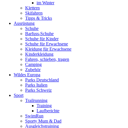
im Winter
Klettern
Skifahren
Tipps & Tricks
Ausrüstung
Schuhe
Barfuss-Schuhe
Schuhe für Kinder
Schuhe für Erwachsene
Kleidung für Erwachsene
Kinderkleidung
Fahren, schieben, tragen
Camping
Zubehör
Wildes Europa
Parks Deutschland
Parks Italien
Parks Schweiz
Sport
Trailrunning
Training
Laufberichte
SwimRun
Sporty Mum & Dad
Ausgleichstraining