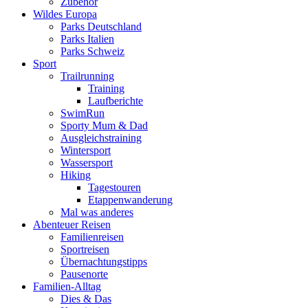
Zubehör
Wildes Europa
Parks Deutschland
Parks Italien
Parks Schweiz
Sport
Trailrunning
Training
Laufberichte
SwimRun
Sporty Mum & Dad
Ausgleichstraining
Wintersport
Wassersport
Hiking
Tagestouren
Etappenwanderung
Mal was anderes
Abenteuer Reisen
Familienreisen
Sportreisen
Übernachtungstipps
Pausenorte
Familien-Alltag
Dies & Das