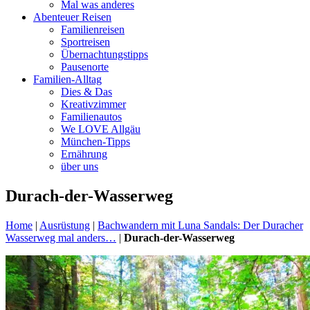
Mal was anderes
Abenteuer Reisen
Familienreisen
Sportreisen
Übernachtungstipps
Pausenorte
Familien-Alltag
Dies & Das
Kreativzimmer
Familienautos
We LOVE Allgäu
München-Tipps
Ernährung
über uns
Durach-der-Wasserweg
Home
|
Ausrüstung
|
Bachwandern mit Luna Sandals: Der Duracher
Wasserweg mal anders…
|
Durach-der-Wasserweg