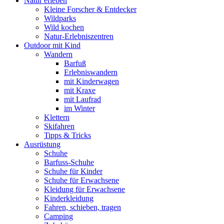
Natur erleben
Kleine Forscher & Entdecker
Wildparks
Wild kochen
Natur-Erlebniszentren
Outdoor mit Kind
Wandern
Barfuß
Erlebniswandern
mit Kinderwagen
mit Kraxe
mit Laufrad
im Winter
Klettern
Skifahren
Tipps & Tricks
Ausrüstung
Schuhe
Barfuss-Schuhe
Schuhe für Kinder
Schuhe für Erwachsene
Kleidung für Erwachsene
Kinderkleidung
Fahren, schieben, tragen
Camping