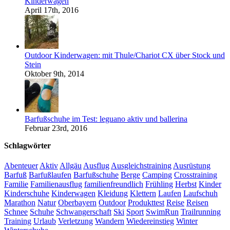
Kinderwagen
April 17th, 2016
Outdoor Kinderwagen: mit Thule/Chariot CX über Stock und
Stein
Oktober 9th, 2014
Barfußschuhe im Test: leguano aktiv und ballerina
Februar 23rd, 2016
Schlagwörter
Abenteuer
Aktiv
Allgäu
Ausflug
Ausgleichstraining
Ausrüstung
Barfuß
Barfußlaufen
Barfußschuhe
Berge
Camping
Crosstraining
Familie
Familienausflug
familienfreundlich
Frühling
Herbst
Kinder
Kinderschuhe
Kinderwagen
Kleidung
Klettern
Laufen
Laufschuh
Marathon
Natur
Oberbayern
Outdoor
Produkttest
Reise
Reisen
Schnee
Schuhe
Schwangerschaft
Ski
Sport
SwimRun
Trailrunning
Training
Urlaub
Verletzung
Wandern
Wiedereinstieg
Winter