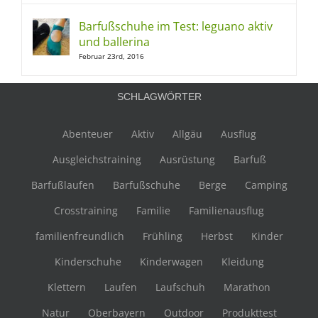
Barfußschuhe im Test: leguano aktiv
und ballerina
Februar 23rd, 2016
SCHLAGWÖRTER
Abenteuer
Aktiv
Allgäu
Ausflug
Ausgleichstraining
Ausrüstung
Barfuß
Barfußlaufen
Barfußschuhe
Berge
Camping
Crosstraining
Familie
Familienausflug
familienfreundlich
Frühling
Herbst
Kinder
Kinderschuhe
Kinderwagen
Kleidung
Klettern
Laufen
Laufschuh
Marathon
Natur
Oberbayern
Outdoor
Produkttest