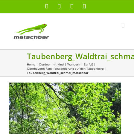
Zum
Facebook
X
Instagram
Pinterest
Inhalt
springen
Taubenberg_Waldtrai_schma
Home
|
Outdoor mit Kind
|
Wandern
|
Barfuß
|
Oberbayern: Familienwanderung auf den Taubenberg
|
Taubenberg_Waldtrai_schmal_matschbar