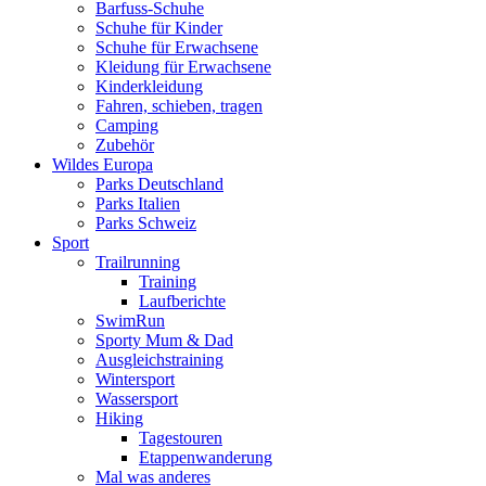
Barfuss-Schuhe
Schuhe für Kinder
Schuhe für Erwachsene
Kleidung für Erwachsene
Kinderkleidung
Fahren, schieben, tragen
Camping
Zubehör
Wildes Europa
Parks Deutschland
Parks Italien
Parks Schweiz
Sport
Trailrunning
Training
Laufberichte
SwimRun
Sporty Mum & Dad
Ausgleichstraining
Wintersport
Wassersport
Hiking
Tagestouren
Etappenwanderung
Mal was anderes