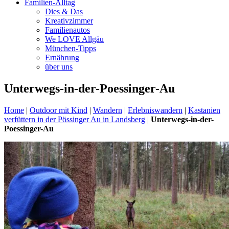
Familien-Alltag
Dies & Das
Kreativzimmer
Familienautos
We LOVE Allgäu
München-Tipps
Ernährung
über uns
Unterwegs-in-der-Poessinger-Au
Home
|
Outdoor mit Kind
|
Wandern
|
Erlebniswandern
|
Kastanien
verfüttern in der Pössinger Au in Landsberg
|
Unterwegs-in-der-
Poessinger-Au