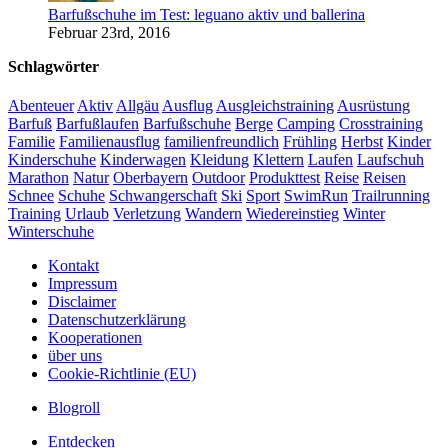
Barfußschuhe im Test: leguano aktiv und ballerina
Februar 23rd, 2016
Schlagwörter
Abenteuer
Aktiv
Allgäu
Ausflug
Ausgleichstraining
Ausrüstung
Barfuß
Barfußlaufen
Barfußschuhe
Berge
Camping
Crosstraining
Familie
Familienausflug
familienfreundlich
Frühling
Herbst
Kinder
Kinderschuhe
Kinderwagen
Kleidung
Klettern
Laufen
Laufschuh
Marathon
Natur
Oberbayern
Outdoor
Produkttest
Reise
Reisen
Schnee
Schuhe
Schwangerschaft
Ski
Sport
SwimRun
Trailrunning
Training
Urlaub
Verletzung
Wandern
Wiedereinstieg
Winter
Winterschuhe
Kontakt
Impressum
Disclaimer
Datenschutzerklärung
Kooperationen
über uns
Cookie-Richtlinie (EU)
Blogroll
Entdecken