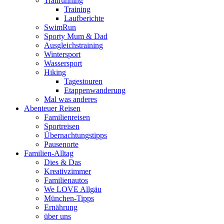
Trailrunning
Training
Laufberichte
SwimRun
Sporty Mum & Dad
Ausgleichstraining
Wintersport
Wassersport
Hiking
Tagestouren
Etappenwanderung
Mal was anderes
Abenteuer Reisen
Familienreisen
Sportreisen
Übernachtungstipps
Pausenorte
Familien-Alltag
Dies & Das
Kreativzimmer
Familienautos
We LOVE Allgäu
München-Tipps
Ernährung
über uns