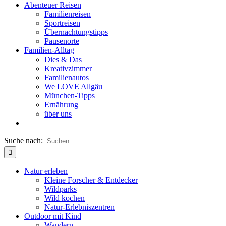
Abenteuer Reisen
Familienreisen
Sportreisen
Übernachtungstipps
Pausenorte
Familien-Alltag
Dies & Das
Kreativzimmer
Familienautos
We LOVE Allgäu
München-Tipps
Ernährung
über uns
Suche nach:
Natur erleben
Kleine Forscher & Entdecker
Wildparks
Wild kochen
Natur-Erlebniszentren
Outdoor mit Kind
Wandern