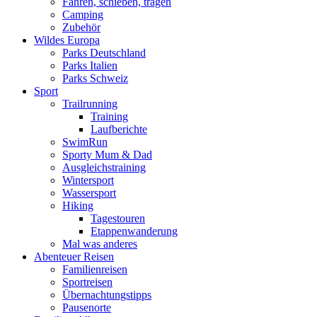
Fahren, schieben, tragen
Camping
Zubehör
Wildes Europa
Parks Deutschland
Parks Italien
Parks Schweiz
Sport
Trailrunning
Training
Laufberichte
SwimRun
Sporty Mum & Dad
Ausgleichstraining
Wintersport
Wassersport
Hiking
Tagestouren
Etappenwanderung
Mal was anderes
Abenteuer Reisen
Familienreisen
Sportreisen
Übernachtungstipps
Pausenorte