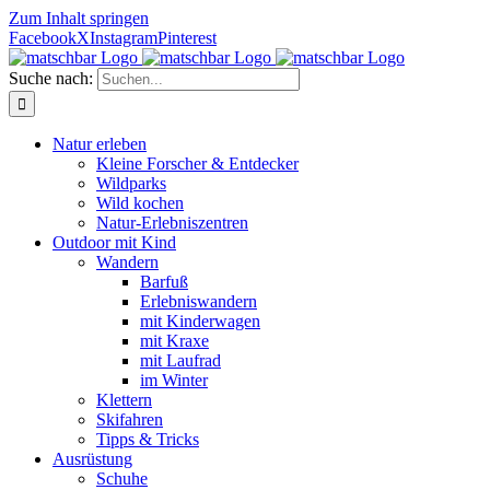
Zum Inhalt springen
Facebook
X
Instagram
Pinterest
Suche nach:
Natur erleben
Kleine Forscher & Entdecker
Wildparks
Wild kochen
Natur-Erlebniszentren
Outdoor mit Kind
Wandern
Barfuß
Erlebniswandern
mit Kinderwagen
mit Kraxe
mit Laufrad
im Winter
Klettern
Skifahren
Tipps & Tricks
Ausrüstung
Schuhe