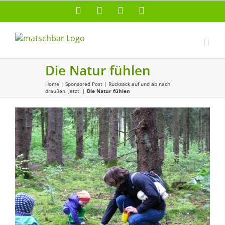
Zum
Facebook
X
Instagram
Pinterest
Inhalt
springen
Die Natur fühlen
Home
|
Sponsored Post
|
Rucksack auf und ab nach
draußen. Jetzt.
|
Die Natur fühlen