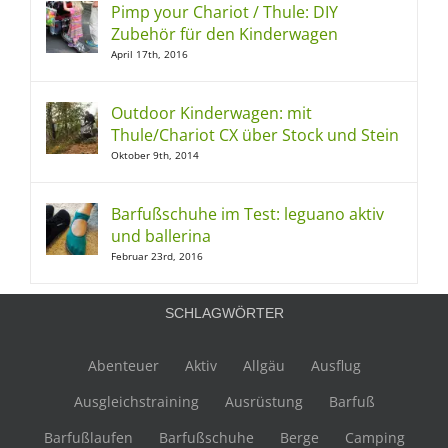
Pimp your Chariot / Thule: DIY
Zubehör für den Kinderwagen
April 17th, 2016
Outdoor Kinderwagen: mit
Thule/Chariot CX über Stock und Stein
Oktober 9th, 2014
Barfußschuhe im Test: leguano aktiv
und ballerina
Februar 23rd, 2016
SCHLAGWÖRTER
Abenteuer
Aktiv
Allgäu
Ausflug
Ausgleichstraining
Ausrüstung
Barfuß
Barfußlaufen
Barfußschuhe
Berge
Camping