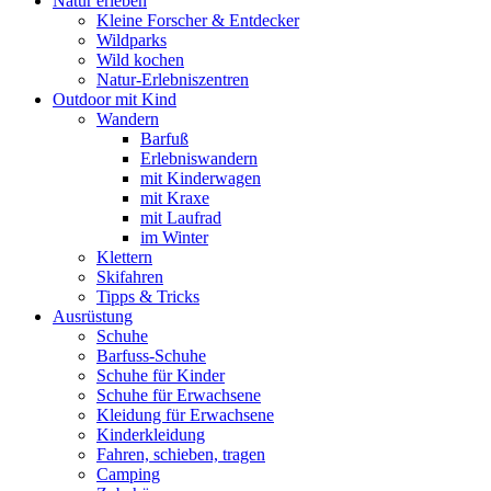
Natur erleben
Kleine Forscher & Entdecker
Wildparks
Wild kochen
Natur-Erlebniszentren
Outdoor mit Kind
Wandern
Barfuß
Erlebniswandern
mit Kinderwagen
mit Kraxe
mit Laufrad
im Winter
Klettern
Skifahren
Tipps & Tricks
Ausrüstung
Schuhe
Barfuss-Schuhe
Schuhe für Kinder
Schuhe für Erwachsene
Kleidung für Erwachsene
Kinderkleidung
Fahren, schieben, tragen
Camping