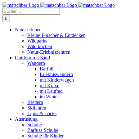
Zum
Facebook
X
Instagram
Pinterest
Inhalt
Suche
springen
nach:
Natur erleben
Kleine Forscher & Entdecker
Wildparks
Wild kochen
Natur-Erlebniszentren
Outdoor mit Kind
Wandern
Barfuß
Erlebniswandern
mit Kinderwagen
mit Kraxe
mit Laufrad
im Winter
Klettern
Skifahren
Tipps & Tricks
Ausrüstung
Schuhe
Barfuss-Schuhe
Schuhe für Kinder