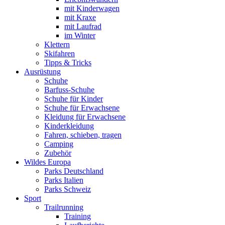
mit Kinderwagen
mit Kraxe
mit Laufrad
im Winter
Klettern
Skifahren
Tipps & Tricks
Ausrüstung
Schuhe
Barfuss-Schuhe
Schuhe für Kinder
Schuhe für Erwachsene
Kleidung für Erwachsene
Kinderkleidung
Fahren, schieben, tragen
Camping
Zubehör
Wildes Europa
Parks Deutschland
Parks Italien
Parks Schweiz
Sport
Trailrunning
Training