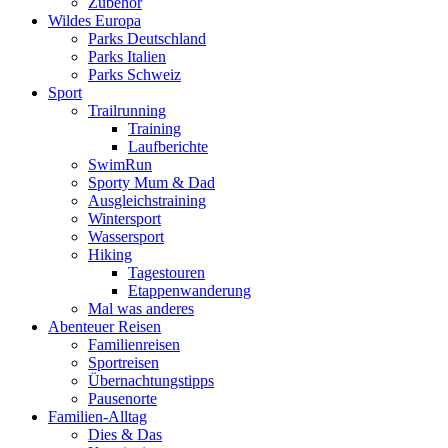
Zubehör
Wildes Europa
Parks Deutschland
Parks Italien
Parks Schweiz
Sport
Trailrunning
Training
Laufberichte
SwimRun
Sporty Mum & Dad
Ausgleichstraining
Wintersport
Wassersport
Hiking
Tagestouren
Etappenwanderung
Mal was anderes
Abenteuer Reisen
Familienreisen
Sportreisen
Übernachtungstipps
Pausenorte
Familien-Alltag
Dies & Das