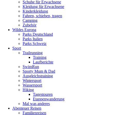
Schuhe für Erwachsene
Kleidung für Erwachsene
Kinderkleidung
Fahren, schieben, tragen
Camping
Zubehör
Wildes Europa
Parks Deutschland
Parks Italien
Parks Schweiz
Sport
Trailrunning
Training
Laufberichte
SwimRun
Sporty Mum & Dad
Ausgleichstraining
Wintersport
Wassersport
Hiking
Tagestouren
Etappenwanderung
Mal was anderes
Abenteuer Reisen
Familienreisen