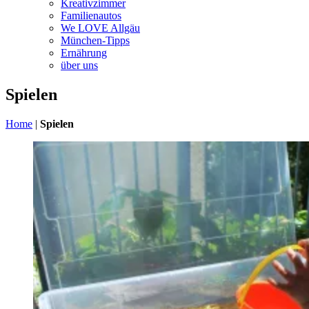
Kreativzimmer
Familienautos
We LOVE Allgäu
München-Tipps
Ernährung
über uns
Spielen
Home
|
Spielen