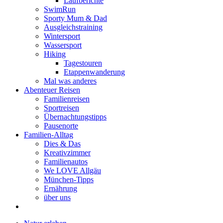
Laufberichte
SwimRun
Sporty Mum & Dad
Ausgleichstraining
Wintersport
Wassersport
Hiking
Tagestouren
Etappenwanderung
Mal was anderes
Abenteuer Reisen
Familienreisen
Sportreisen
Übernachtungstipps
Pausenorte
Familien-Alltag
Dies & Das
Kreativzimmer
Familienautos
We LOVE Allgäu
München-Tipps
Ernährung
über uns