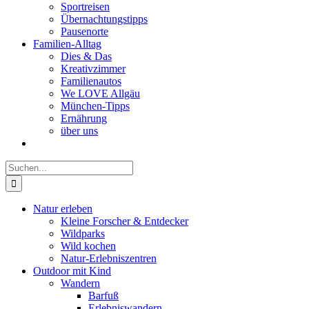
Sportreisen
Übernachtungstipps
Pausenorte
Familien-Alltag
Dies & Das
Kreativzimmer
Familienautos
We LOVE Allgäu
München-Tipps
Ernährung
über uns
Suche
nach:
Natur erleben
Kleine Forscher & Entdecker
Wildparks
Wild kochen
Natur-Erlebniszentren
Outdoor mit Kind
Wandern
Barfuß
Erlebniswandern