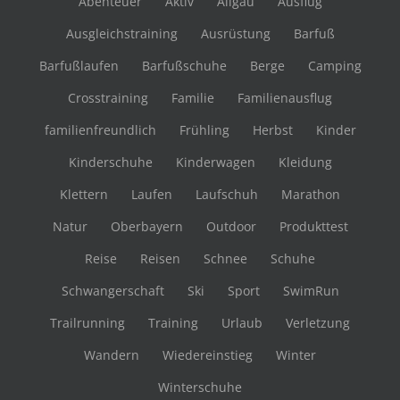
Abenteuer
Aktiv
Allgäu
Ausflug
Ausgleichstraining
Ausrüstung
Barfuß
Barfußlaufen
Barfußschuhe
Berge
Camping
Crosstraining
Familie
Familienausflug
familienfreundlich
Frühling
Herbst
Kinder
Kinderschuhe
Kinderwagen
Kleidung
Klettern
Laufen
Laufschuh
Marathon
Natur
Oberbayern
Outdoor
Produkttest
Reise
Reisen
Schnee
Schuhe
Schwangerschaft
Ski
Sport
SwimRun
Trailrunning
Training
Urlaub
Verletzung
Wandern
Wiedereinstieg
Winter
Winterschuhe