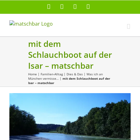
Zum
Facebook
X
Instagram
Pinterest
Inhalt
springen
mit dem
Schlauchboot auf der
Isar – matschbar
Home
|
Familien-Alltag
|
Dies & Das
|
Was ich an
München vermisse…
|
mit dem Schlauchboot auf der
Isar – matschbar