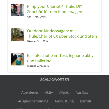
Pimp your Chariot / Thule: DIY
Zubehör für den Kinderwagen
April 17th, 2016
Outdoor Kinderwagen: mit
Thule/Chariot CX über Stock und Stein
Oktober 9th, 2014
Barfußschuhe im Test: leguano aktiv
und ballerina
Februar 23rd, 2016
SCHLAGWÖRTER
Abenteuer
Aktiv
Allgäu
Ausflug
Ausgleichstraining
Ausrüstung
Barfuß