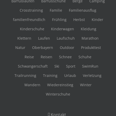
Barfußlaufen
Barfußschuhe
Berge
Camping
Crosstraining
Familie
Familienausflug
familienfreundlich
Frühling
Herbst
Kinder
Kinderschuhe
Kinderwagen
Kleidung
Klettern
Laufen
Laufschuh
Marathon
Natur
Oberbayern
Outdoor
Produkttest
Reise
Reisen
Schnee
Schuhe
Schwangerschaft
Ski
Sport
SwimRun
Trailrunning
Training
Urlaub
Verletzung
Wandern
Wiedereinstieg
Winter
Winterschuhe
Kontakt