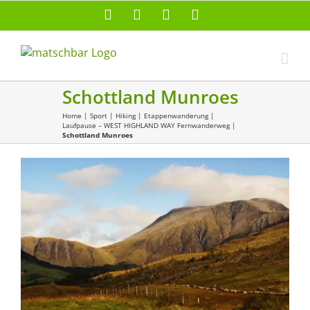
Zum
Facebook
X
Instagram
Pinterest
Inhalt
springen
Schottland Munroes
Home
|
Sport
|
Hiking
|
Etappenwanderung
|
Laufpause – WEST HIGHLAND WAY Fernwanderweg
|
Schottland Munroes