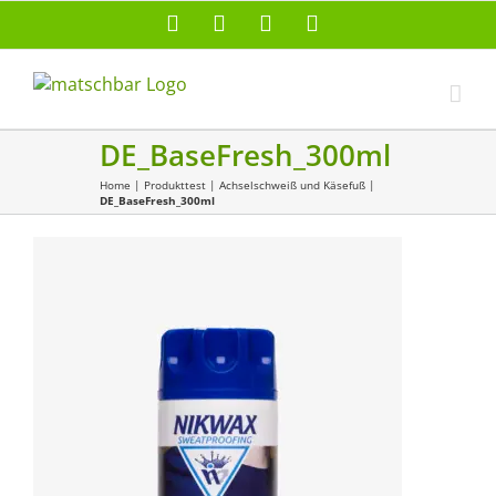
Zum
Facebook
X
Instagram
Pinterest
Inhalt
springen
DE_BaseFresh_300ml
Home
|
Produkttest
|
Achselschweiß und Käsefuß
|
DE_BaseFresh_300ml