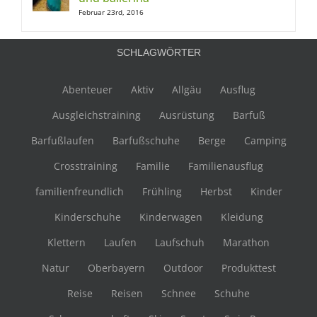
Februar 23rd, 2016
SCHLAGWÖRTER
Abenteuer
Aktiv
Allgäu
Ausflug
Ausgleichstraining
Ausrüstung
Barfuß
Barfußlaufen
Barfußschuhe
Berge
Camping
Crosstraining
Familie
Familienausflug
familienfreundlich
Frühling
Herbst
Kinder
Kinderschuhe
Kinderwagen
Kleidung
Klettern
Laufen
Laufschuh
Marathon
Natur
Oberbayern
Outdoor
Produkttest
Reise
Reisen
Schnee
Schuhe