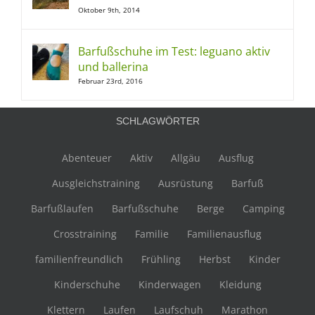
Oktober 9th, 2014
Barfußschuhe im Test: leguano aktiv
und ballerina
Februar 23rd, 2016
SCHLAGWÖRTER
Abenteuer
Aktiv
Allgäu
Ausflug
Ausgleichstraining
Ausrüstung
Barfuß
Barfußlaufen
Barfußschuhe
Berge
Camping
Crosstraining
Familie
Familienausflug
familienfreundlich
Frühling
Herbst
Kinder
Kinderschuhe
Kinderwagen
Kleidung
Klettern
Laufen
Laufschuh
Marathon