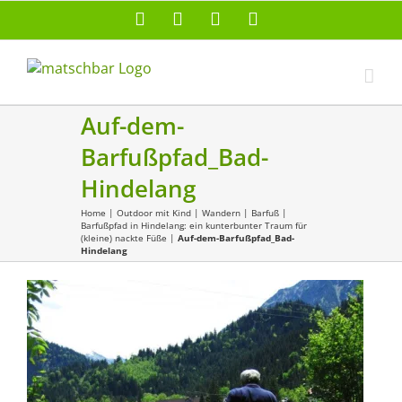
Zum
Facebook
X
Instagram
Pinterest
Inhalt
springen
Auf-dem-
Barfußpfad_Bad-
Hindelang
Home
|
Outdoor mit Kind
|
Wandern
|
Barfuß
|
Barfußpfad in Hindelang: ein kunterbunter Traum für
(kleine) nackte Füße
|
Auf-dem-Barfußpfad_Bad-
Hindelang