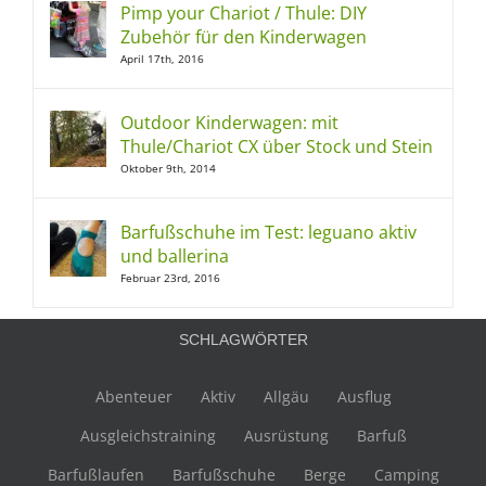
Pimp your Chariot / Thule: DIY
Zubehör für den Kinderwagen
April 17th, 2016
Outdoor Kinderwagen: mit
Thule/Chariot CX über Stock und Stein
Oktober 9th, 2014
Barfußschuhe im Test: leguano aktiv
und ballerina
Februar 23rd, 2016
SCHLAGWÖRTER
Abenteuer
Aktiv
Allgäu
Ausflug
Ausgleichstraining
Ausrüstung
Barfuß
Barfußlaufen
Barfußschuhe
Berge
Camping