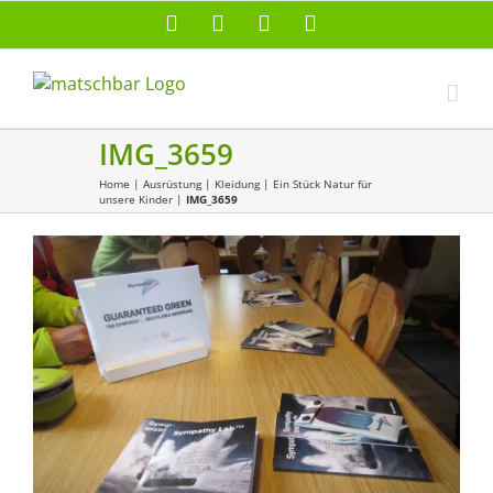
Zum
Facebook
X
Instagram
Pinterest
Inhalt
springen
IMG_3659
Home
|
Ausrüstung
|
Kleidung
|
Ein Stück Natur für
unsere Kinder
|
IMG_3659