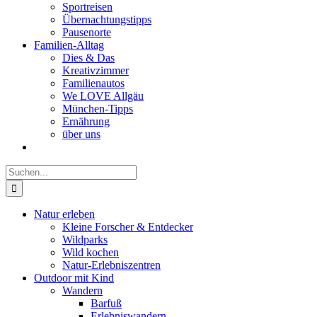
Sportreisen
Übernachtungstipps
Pausenorte
Familien-Alltag
Dies & Das
Kreativzimmer
Familienautos
We LOVE Allgäu
München-Tipps
Ernährung
über uns
Suche
nach:
Natur erleben
Kleine Forscher & Entdecker
Wildparks
Wild kochen
Natur-Erlebniszentren
Outdoor mit Kind
Wandern
Barfuß
Erlebniswandern