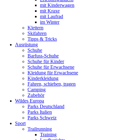
mit Kinderwagen
mit Kraxe
mit Laufrad
im Winter
Klettern
Skifahren
Tipps & Tricks
Ausrüstung
Schuhe
Barfuss-Schuhe
Schuhe für Kinder
Schuhe für Erwachsene
Kleidung für Erwachsene
Kinderkleidung
Fahren, schieben, tragen
Camping
Zubehör
Wildes Europa
Parks Deutschland
Parks Italien
Parks Schweiz
Sport
Trailrunning
Training