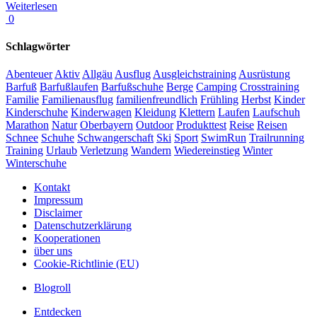
Weiterlesen
0
Schlagwörter
Abenteuer
Aktiv
Allgäu
Ausflug
Ausgleichstraining
Ausrüstung
Barfuß
Barfußlaufen
Barfußschuhe
Berge
Camping
Crosstraining
Familie
Familienausflug
familienfreundlich
Frühling
Herbst
Kinder
Kinderschuhe
Kinderwagen
Kleidung
Klettern
Laufen
Laufschuh
Marathon
Natur
Oberbayern
Outdoor
Produkttest
Reise
Reisen
Schnee
Schuhe
Schwangerschaft
Ski
Sport
SwimRun
Trailrunning
Training
Urlaub
Verletzung
Wandern
Wiedereinstieg
Winter
Winterschuhe
Kontakt
Impressum
Disclaimer
Datenschutzerklärung
Kooperationen
über uns
Cookie-Richtlinie (EU)
Blogroll
Entdecken