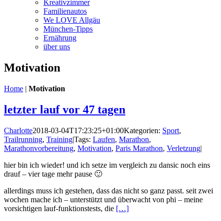
Kreativzimmer
Familienautos
We LOVE Allgäu
München-Tipps
Ernährung
über uns
Motivation
Home
|
Motivation
letzter lauf vor 47 tagen
Charlotte
2018-03-04T17:23:25+01:00
Kategorien:
Sport
,
Trailrunning
,
Training
|
Tags:
Laufen
,
Marathon
,
Marathonvorbereitung
,
Motivation
,
Paris Marathon
,
Verletzung
|
hier bin ich wieder! und ich setze im vergleich zu dansic noch eins
drauf – vier tage mehr pause 🙂
allerdings muss ich gestehen, dass das nicht so ganz passt. seit zwei
wochen mache ich – unterstützt und überwacht von phi – meine
vorsichtigen lauf-funktionstests, die
[…]