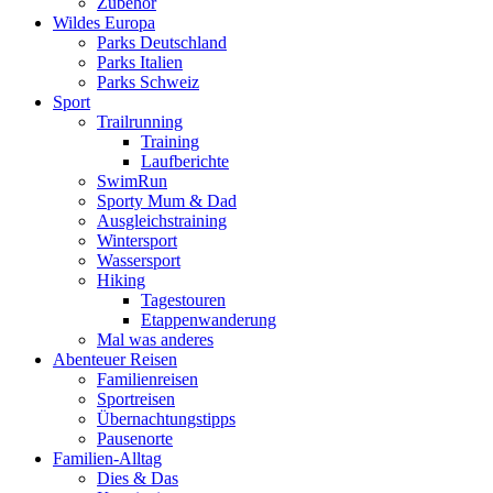
Zubehör
Wildes Europa
Parks Deutschland
Parks Italien
Parks Schweiz
Sport
Trailrunning
Training
Laufberichte
SwimRun
Sporty Mum & Dad
Ausgleichstraining
Wintersport
Wassersport
Hiking
Tagestouren
Etappenwanderung
Mal was anderes
Abenteuer Reisen
Familienreisen
Sportreisen
Übernachtungstipps
Pausenorte
Familien-Alltag
Dies & Das