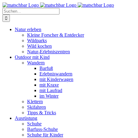
Zum
Facebook
X
Instagram
Pinterest
Inhalt
Suche
springen
nach:
Natur erleben
Kleine Forscher & Entdecker
Wildparks
Wild kochen
Natur-Erlebniszentren
Outdoor mit Kind
Wandern
Barfuß
Erlebniswandern
mit Kinderwagen
mit Kraxe
mit Laufrad
im Winter
Klettern
Skifahren
Tipps & Tricks
Ausrüstung
Schuhe
Barfuss-Schuhe
Schuhe für Kinder