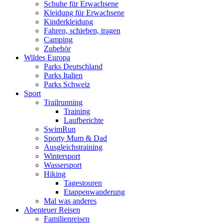
Schuhe für Erwachsene
Kleidung für Erwachsene
Kinderkleidung
Fahren, schieben, tragen
Camping
Zubehör
Wildes Europa
Parks Deutschland
Parks Italien
Parks Schweiz
Sport
Trailrunning
Training
Laufberichte
SwimRun
Sporty Mum & Dad
Ausgleichstraining
Wintersport
Wassersport
Hiking
Tagestouren
Etappenwanderung
Mal was anderes
Abenteuer Reisen
Familienreisen