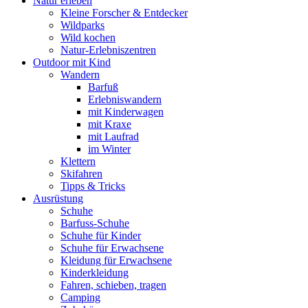
Natur erleben
Kleine Forscher & Entdecker
Wildparks
Wild kochen
Natur-Erlebniszentren
Outdoor mit Kind
Wandern
Barfuß
Erlebniswandern
mit Kinderwagen
mit Kraxe
mit Laufrad
im Winter
Klettern
Skifahren
Tipps & Tricks
Ausrüstung
Schuhe
Barfuss-Schuhe
Schuhe für Kinder
Schuhe für Erwachsene
Kleidung für Erwachsene
Kinderkleidung
Fahren, schieben, tragen
Camping