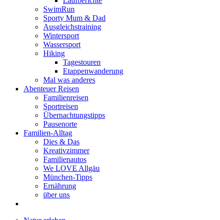
Laufberichte
SwimRun
Sporty Mum & Dad
Ausgleichstraining
Wintersport
Wassersport
Hiking
Tagestouren
Etappenwanderung
Mal was anderes
Abenteuer Reisen
Familienreisen
Sportreisen
Übernachtungstipps
Pausenorte
Familien-Alltag
Dies & Das
Kreativzimmer
Familienautos
We LOVE Allgäu
München-Tipps
Ernährung
über uns