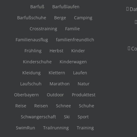
Barfuß
Barfußlaufen
Da
Barfußschuhe
Berge
Camping
Crosstraining
Familie
Familienausflug
familienfreundlich
Co
Frühling
Herbst
Kinder
Kinderschuhe
Kinderwagen
Kleidung
Klettern
Laufen
Laufschuh
Marathon
Natur
Oberbayern
Outdoor
Produkttest
Reise
Reisen
Schnee
Schuhe
Schwangerschaft
Ski
Sport
SwimRun
Trailrunning
Training