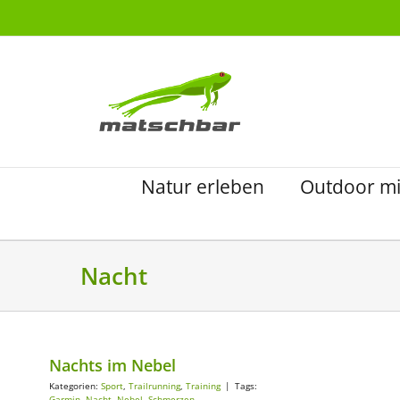
Zum
Inhalt
springen
Natur erleben
Outdoor mi
Nacht
Nachts im Nebel
Kategorien:
Sport
,
Trailrunning
,
Training
|
Tags:
Garmin
,
Nacht
,
Nebel
,
Schmerzen