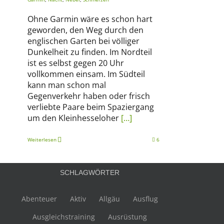
Ohne Garmin wäre es schon hart
geworden, den Weg durch den
englischen Garten bei völliger
Dunkelheit zu finden. Im Nordteil
ist es selbst gegen 20 Uhr
vollkommen einsam. Im Südteil
kann man schon mal
Gegenverkehr haben oder frisch
verliebte Paare beim Spaziergang
um den Kleinhesseloher
[…]
Weiterlesen
6
SCHLAGWÖRTER
Abenteuer
Aktiv
Allgäu
Ausflug
Ausgleichstraining
Ausrüstung