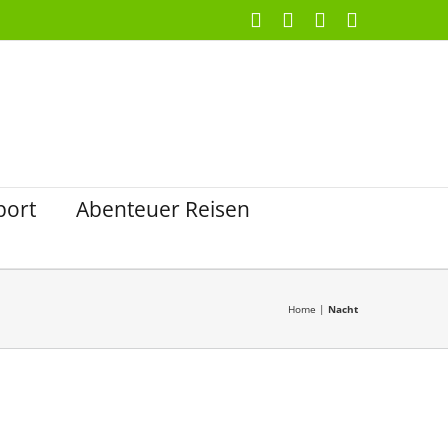
Facebook
X
Instagram
Pinterest
port
Abenteuer Reisen
Home
|
Nacht